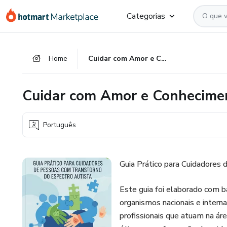
Ir
Ir
Ir
Categorias
para
para
para
o
o
o
conteúdo
pagamento
rodapé
Home
Cuidar com Amor e Conhecimento
principal
Cuidar com Amor e Conhecime
Português
Guia Prático para Cuidadores
Este guia foi elaborado com bas
organismos nacionais e interna
profissionais que atuam na áre