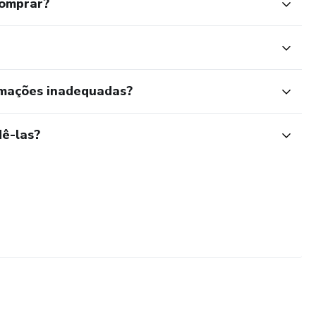
comprar?
rmações inadequadas?
ê-las?