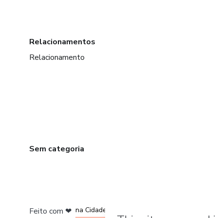
Relacionamentos
Relacionamento
Sem categoria
em Bogotá
em Amsterdam
em Madrid
na Cidade do México
Feito com
❤