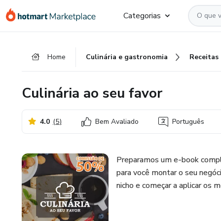
Ir
Ir
Ir
Categorias
para
para
para
o
o
o
conteúdo
pagamento
rodapé
Home
Culinária e gastronomia
Receitas
principal
Culinária ao seu favor
4.0
(
5
)
Bem Avaliado
Português
Preparamos um e-book comple
para você montar o seu negóci
nicho e começar a aplicar os 