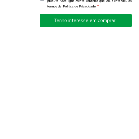
produto. Você, igualmente, confirma que leu, e entendeu os
*
termos da
Política de Privacidade
Tenho interesse em comprar!