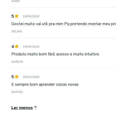
JAINE
5
18/05/2020
Gostei muito vai util pra mim Pq pretendo montar meu pr
SELMA
4
16/05/2020
Produto muito bom fácil acesso e muito intuitivo
AARON
5
05/04/2020
E sempre bom aprender coisas novas
RAFAEL
Ler menos