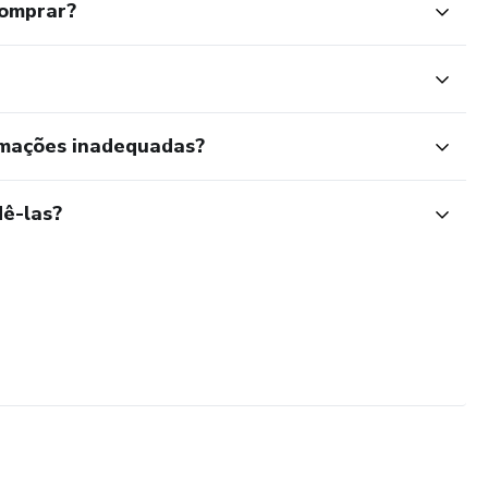
comprar?
rmações inadequadas?
ê-las?