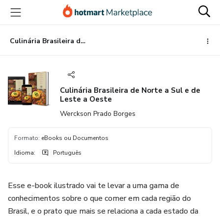
Ir
Ir
Ir
para
para
para
o
o
o
conteúdo
pagamento
rodapé
Culinária Brasileira de Norte a Sul e de Leste a Oeste
principal
Culinária Brasileira de Norte a Sul e de
Leste a Oeste
Werckson Prado Borges
Formato
:
eBooks ou Documentos
Idioma
:
Português
Esse e-book ilustrado vai te levar a uma gama de
conhecimentos sobre o que comer em cada região do
Brasil, e o prato que mais se relaciona a cada estado da