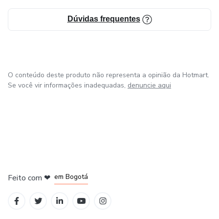
Dúvidas frequentes
O conteúdo deste produto não representa a opinião da Hotmart.
Se você vir informações inadequadas,
denuncie aqui
em Amsterdam
em Madrid
em Bogotá
Feito com
❤
em Belo Horizonte
na Cidade do México