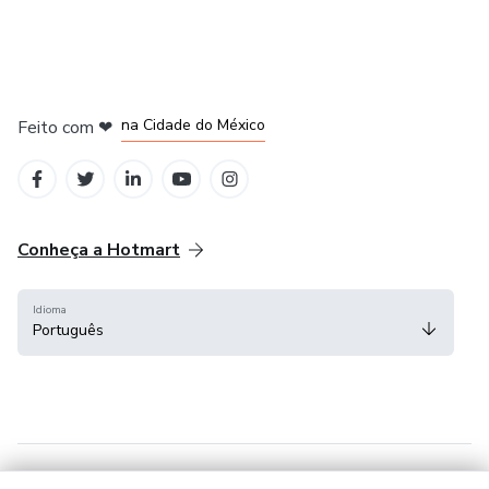
em Bogotá
em Amsterdam
em Madrid
na Cidade do México
Feito com
❤
em Belo Horizonte
Conheça a Hotmart
Idioma
Português