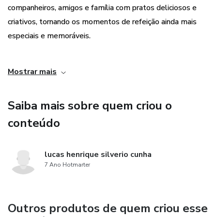
companheiros, amigos e família com pratos deliciosos e
criativos, tornando os momentos de refeição ainda mais
especiais e memoráveis.
3. Oportunidade de gerar renda: Além de ser uma ótima
Mostrar mais
opção para cozinhar em casa, o produto também oferece a
oportunidade de gerar renda através da culinária. Os
Saiba mais sobre quem criou o
usuários podem utilizar as receitas para criar um negócio de
venda de alimentos ou oferecer serviços de catering, por
conteúdo
exemplo, aproveitando o potencial lucrativo da
gastronomia.
lucas henrique silverio cunha
7 Ano Hotmarter
Outros produtos de quem criou esse