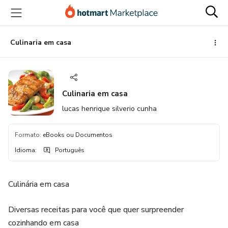
Ir
Ir
Ir
para
para
para
o
o
o
conteúdo
pagamento
rodapé
Culinaria em casa
principal
Culinaria em casa
lucas henrique silverio cunha
Formato
:
eBooks ou Documentos
Idioma
:
Português
Culinária em casa
Diversas receitas para você que quer surpreender
cozinhando em casa