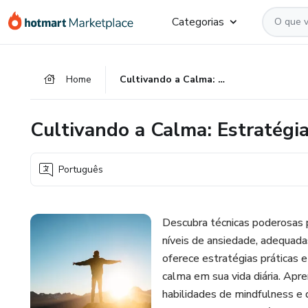
Ir
Ir
Ir
Categorias
para
para
para
o
o
o
conteúdo
pagamento
rodapé
Home
Cultivando a Calma: Estratégias para Todas as Idades
principal
Cultivando a Calma: Estratégi
Português
Descubra técnicas poderosas p
níveis de ansiedade, adequada
oferece estratégias práticas e
calma em sua vida diária. Apr
habilidades de mindfulness e 