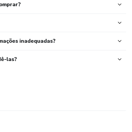
comprar?
rmações inadequadas?
ê-las?