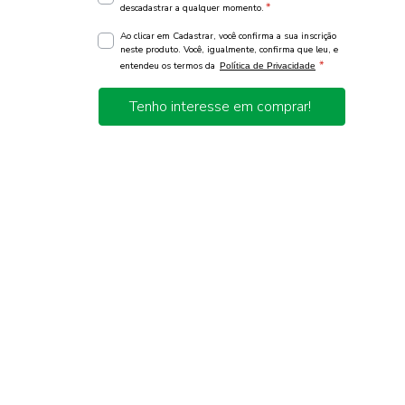
*
descadastrar a qualquer momento.
Ao clicar em Cadastrar, você confirma a sua inscrição
neste produto. Você, igualmente, confirma que leu, e
*
entendeu os termos da
Política de Privacidade
Tenho interesse em comprar!