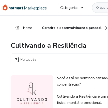
Ir
Ir
Ir
Categorias
para
para
para
o
o
o
conteúdo
pagamento
rodapé
Home
Carreira e desenvolvimento pessoal
principal
Cultivando a Resiliência
Português
Você está se sentindo cansad
concentração?
Cultivando a Resiliência é um 
físico, mental e emocional.