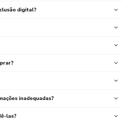
clusão digital?
mprar?
rmações inadequadas?
ê-las?