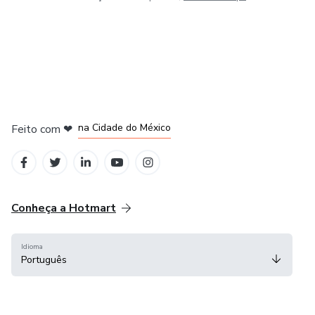
em Bogotá
em Amsterdam
em Madrid
na Cidade do México
Feito com
❤
em Belo Horizonte
Conheça a Hotmart
Idioma
Português