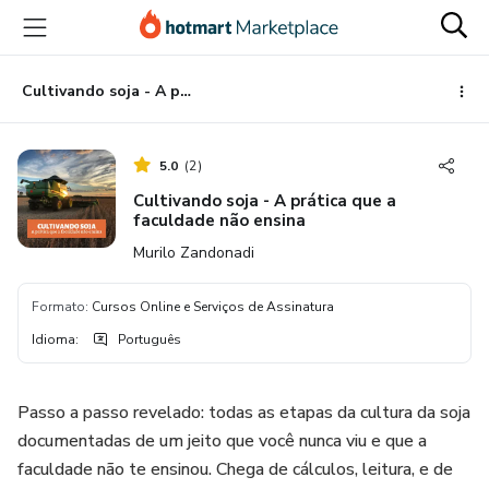
Ir
Ir
Ir
para
para
para
o
o
o
conteúdo
pagamento
rodapé
Cultivando soja - A prática que a faculdade não ensina
principal
5.0
(
2
)
Cultivando soja - A prática que a
faculdade não ensina
Murilo Zandonadi
Formato
:
Cursos Online e Serviços de Assinatura
Idioma
:
Português
Passo a passo revelado: todas as etapas da cultura da soja
documentadas de um jeito que você nunca viu e que a
faculdade não te ensinou. Chega de cálculos, leitura, e de