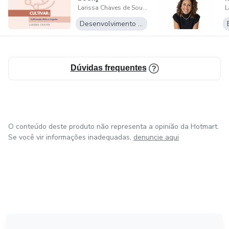
Larissa Chaves de Souza Valois
Desenvolvimento Pessoal
Dúvidas frequentes
O conteúdo deste produto não representa a opinião da Hotmart.
Se você vir informações inadequadas,
denuncie aqui
em Bogotá
em Amsterdam
em Madrid