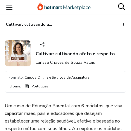
Ir
Ir
Ir
para
para
para
o
o
o
conteúdo
pagamento
rodapé
Cultivar: cultivando afeto e respeito
principal
Cultivar: cultivando afeto e respeito
Larissa Chaves de Souza Valois
Formato
:
Cursos Online e Serviços de Assinatura
Idioma
:
Português
Um curso de Educação Parental com 6 módulos, que visa
capacitar mães, pais e educadores que desejam
estabelecer uma relação saudável, afetiva e baseada no
respeito mútuo com seus filhos. Ao explorar os módulos