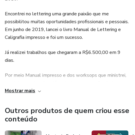
Encontrei no lettering uma grande paixão que me
possibilitou muitas oportunidades profissionais e pessoais.
Em junho de 2019, lancei o livro Manual de Lettering e
Caligrafia impresso e foi um sucesso.
Já realizei trabalhos que chegaram a R$6.500,00 em 9
dias.
Por meio Manual impresso e dos worksops que ministrei,
um deles em Londres, já ensinei para quase 3 mil alunos.
Mostrar mais
Já fiz trabalhos para a Dior, Jo Malone, Fillity, L’Oreal,
Eucerin, Bonuch!, O Boticário, Shopping Conjunto Nacional,
Outros produtos de quem criou esse
Carolina Herrera e outras marcas famosas.
conteúdo