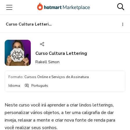
Ir
Ir
Ir
para
para
para
o
o
o
conteúdo
pagamento
rodapé
Curso Cultura Lettering
principal
Curso Cultura Lettering
Rakell Simon
Formato
:
Cursos Online e Serviços de Assinatura
Idioma
:
Português
Neste curso você irá aprender a criar lindos letterings,
personalizar vários objetos, a ter uma caligrafia de dar
inveja, relaxar a mente e criar nova fonte de renda para
você realizar seus sonhos.