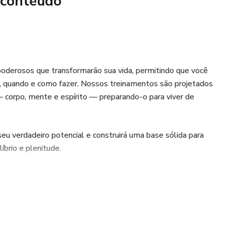
 conteúdo
zem paz e equilíbrio.
 passo em direção à sua verdadeira essência.** Cure, acolha
iver uma vida mais leve, consciente e plena. Sua criança
cê.
oderosos que transformarão sua vida, permitindo que você
r, quando e como fazer. Nossos treinamentos são projetados
ra começa aqui!** ✨
 — corpo, mente e espírito — preparando-o para viver de
eu verdadeiro potencial e construirá uma base sólida para
íbrio e plenitude.