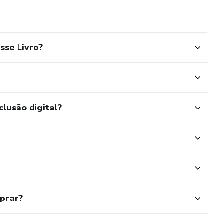
sse Livro?
clusão digital?
mprar?