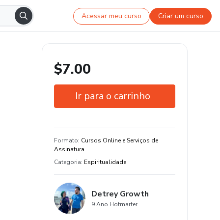
Acessar meu curso
Criar um curso
$7.00
Ir para o carrinho
Garantia de 7 dias
Estude do seu jeito e em qualquer
Formato
:
Cursos Online e Serviços de
dispositivo
Assinatura
Categoria
:
Espiritualidade
Detrey Growth
9 Ano Hotmarter