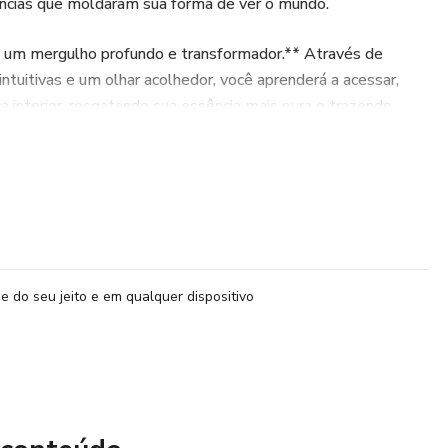
ncias que moldaram sua forma de ver o mundo.
ra um mergulho profundo e transformador.** Através de
intuitivas e um olhar acolhedor, você aprenderá a acessar,
a interior, resgatando sua essência mais pura e trazendo
ade para sua vida.
minho de autoconhecimento e cura**, guiado por práticas
al, no poder dos rituais de autocuidado e na sabedoria
?**
e do seu jeito e em qualquer dispositivo
r crenças limitantes enraizadas na infância.
mento e cura emocional.
 sua autoestima e amor próprio.