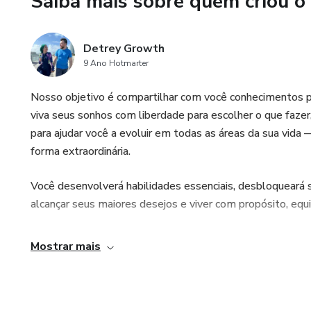
Saiba mais sobre quem criou o
- Conexões espirituais que tra
Detrey Growth
**Este é o momento de dar um
9 Ano Hotmarter
e liberte-se do passado para v
interior está esperando por vo
Nosso objetivo é compartilhar com você conhecimentos p
viva seus sonhos com liberdade para escolher o que faze
✨ **Aceite esse convite. A cu
para ajudar você a evoluir em todas as áreas da sua vida
forma extraordinária.
Você desenvolverá habilidades essenciais, desbloqueará s
alcançar seus maiores desejos e viver com propósito, equil
Mostrar mais