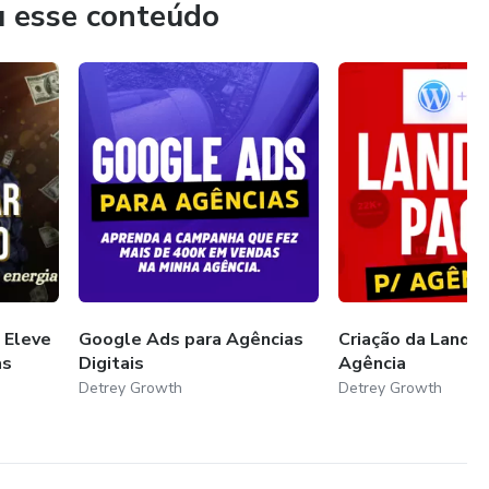
u esse conteúdo
 Eleve
Google Ads para Agências
Criação da Landi
as
Digitais
Agência
Detrey Growth
Detrey Growth