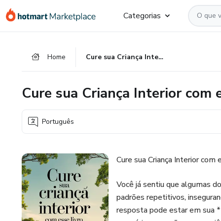
Ir
Ir
Ir
Categorias
para
para
para
o
o
o
conteúdo
pagamento
rodapé
Home
Cure sua Criança Interior com esse Livro
principal
Cure sua Criança Interior com 
Português
Cure sua Criança Interior com 
Você já sentiu que algumas d
padrões repetitivos, insegura
resposta pode estar em sua **