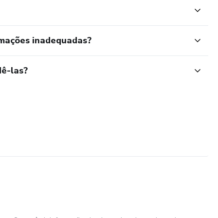
rmações inadequadas?
ê-las?