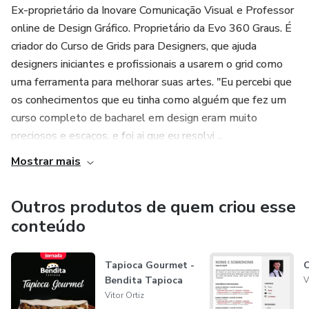
Ex-proprietário da Inovare Comunicação Visual e Professor
online de Design Gráfico. Proprietário da Evo 360 Graus. É
criador do Curso de Grids para Designers, que ajuda
designers iniciantes e profissionais a usarem o grid como
uma ferramenta para melhorar suas artes. "Eu percebi que
os conhecimentos que eu tinha como alguém que fez um
curso completo de bacharel em design eram muito
preciosos e escaços, e foi ai que eu resolvi ...
Mostrar mais
Outros produtos de quem criou esse
conteúdo
Tapioca Gourmet -
C
Bendita Tapioca
V
Vitor Ortiz