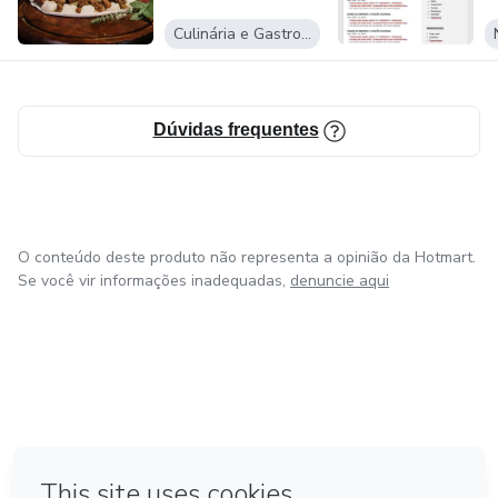
Culinária e Gastronomia
Dúvidas frequentes
O conteúdo deste produto não representa a opinião da Hotmart.
Se você vir informações inadequadas,
denuncie aqui
em Bogotá
em Amsterdam
em Madrid
na Cidade do México
Feito com
❤