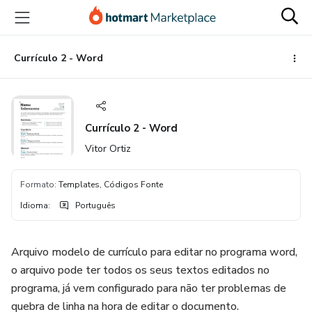
Ir
Ir
Ir
para
para
para
o
o
o
conteúdo
pagamento
rodapé
Currículo 2 - Word
principal
Currículo 2 - Word
Vitor Ortiz
Formato
:
Templates, Códigos Fonte
Idioma
:
Português
Arquivo modelo de currículo para editar no programa word,
o arquivo pode ter todos os seus textos editados no
programa, já vem configurado para não ter problemas de
quebra de linha na hora de editar o documento.