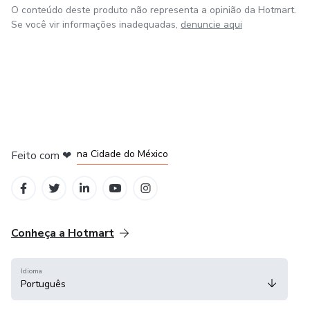
O conteúdo deste produto não representa a opinião da Hotmart.
Se você vir informações inadequadas,
denuncie aqui
em Bogotá
em Amsterdam
em Madrid
na Cidade do México
Feito com
❤
em Belo Horizonte
Conheça a Hotmart
Idioma
Português