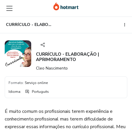
Ir
Ir
Ir
para
para
para
o
o
o
conteúdo
pagamento
rodapé
CURRÍCULO - ELABORAÇÃO | APRIMORAMENTO
principal
CURRÍCULO - ELABORAÇÃO |
APRIMORAMENTO
Cleo Nascimento
Formato
:
Serviço online
Idioma
:
Português
É muito comum os profissionais terem experiência e
conhecimento profissional mas terem dificuldade de
expressar essas informações no currículo profissional. Meu