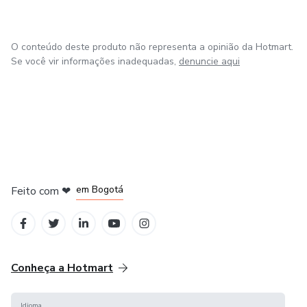
O conteúdo deste produto não representa a opinião da Hotmart.
Se você vir informações inadequadas,
denuncie aqui
em Amsterdam
em Madrid
em Bogotá
Feito com
❤
em Belo Horizonte
na Cidade do México
Conheça a Hotmart
Idioma