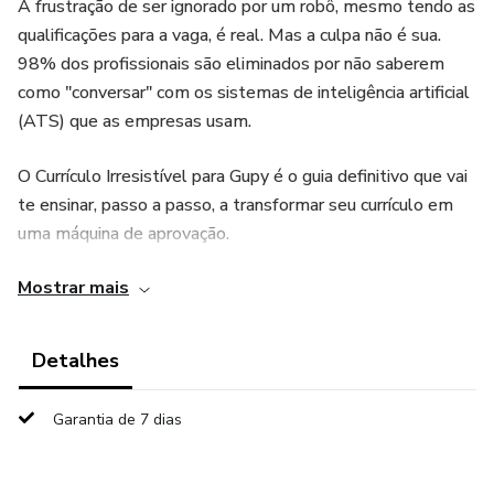
A frustração de ser ignorado por um robô, mesmo tendo as
qualificações para a vaga, é real. Mas a culpa não é sua.
98% dos profissionais são eliminados por não saberem
como "conversar" com os sistemas de inteligência artificial
(ATS) que as empresas usam.
O Currículo Irresistível para Gupy é o guia definitivo que vai
te ensinar, passo a passo, a transformar seu currículo em
uma máquina de aprovação.
Mostrar mais
Neste guia prático e direto ao ponto, você vai dominar:
✅ A Lógica do Robô: Entenda de uma vez por todas como
Detalhes
a Gupy pensa, ranqueia e seleciona candidatos (e por que
ela te elimina).
Garantia de 7 dias
✅ Engenharia Reversa de Vagas: Aprenda a encontrar as
palavras-chave secretas que o sistema procura em