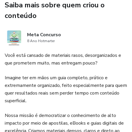
Saiba mais sobre quem criou o
qualquer descrição de vaga.
conteúdo
✅ Construção do Currículo Perfeito: O método exato para
preencher cada campo da Gupy e do seu PDF, incluindo a
Meta Concurso
fórmula para um resumo profissional impossível de ser
8 Ano Hotmarter
ignorado.
Você está cansado de materiais rasos, desorganizados e
✅ O Método STAR para Resultados: Deixe de listar
que prometem muito, mas entregam pouco?
tarefas e aprenda a descrever suas experiências com foco
nos resultados que os recrutadores querem ver.
Imagine ter em mãos um guia completo, prático e
extremamente organizado, feito especialmente para quem
✅ Os Segredos dos Testes: Dicas práticas para passar nos
quer resultados reais sem perder tempo com conteúdo
testes de perfil, lógica e inglês que a plataforma aplica.
superficial.
Nossa missão é democratizar o conhecimento de alto
impacto por meio de apostilas, eBooks e guias digitais de
excelência. Criamos materiais densos, claros e direto ao