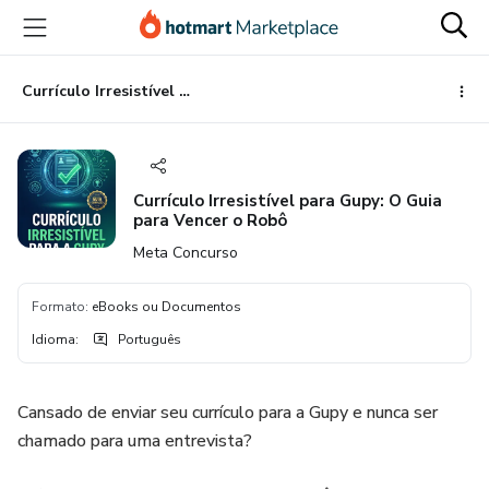
Ir
Ir
Ir
para
para
para
o
o
o
conteúdo
pagamento
rodapé
Currículo Irresistível para Gupy: O Guia para Vencer o Robô
principal
Currículo Irresistível para Gupy: O Guia
para Vencer o Robô
Meta Concurso
Formato
:
eBooks ou Documentos
Idioma
:
Português
Cansado de enviar seu currículo para a Gupy e nunca ser
chamado para uma entrevista?