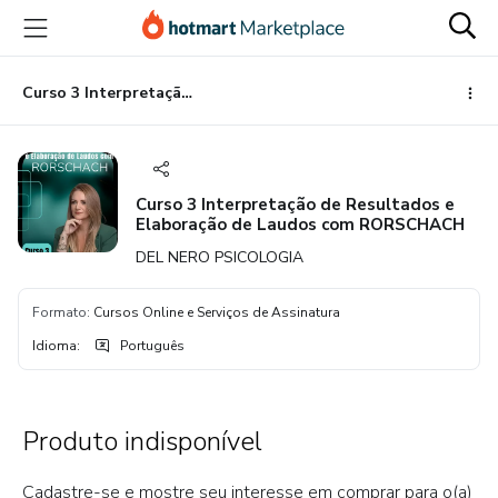
Ir
Ir
Ir
para
para
para
o
o
o
conteúdo
pagamento
rodapé
Curso 3 Interpretação de Resultados e Elaboração de Laudos com RORSCHACH
principal
Curso 3 Interpretação de Resultados e
Elaboração de Laudos com RORSCHACH
DEL NERO PSICOLOGIA
Formato
:
Cursos Online e Serviços de Assinatura
Idioma
:
Português
Produto indisponível
Cadastre-se e mostre seu interesse em comprar para o(a)