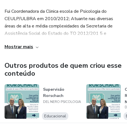
Fui Coordenadora da Clinica escola de Psicologia do
CEULP/ULBRA em 2010/2012; Atuante nas diversas
áreas de alta e média complexidades da Secretaria de
Assistência Social do Estado do TO 2012/201 5 e
Credenciada e Psicóloga Responsável Técnica na
Mostrar mais
elaboração de atividades e projetos do Grupo Gestor
GGEM/TJTO.
Outros produtos de quem criou esse
conteúdo
Supervisão
Rorschach
N
DEL NERO PSICOLOGIA
D
Educacional