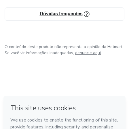
Dúvidas frequentes
O conteúdo deste produto não representa a opinião da Hotmart.
Se você vir informações inadequadas,
denuncie aqui
em Amsterdam
em Madrid
em Bogotá
Feito com
❤
em Belo Horizonte
na Cidade do México