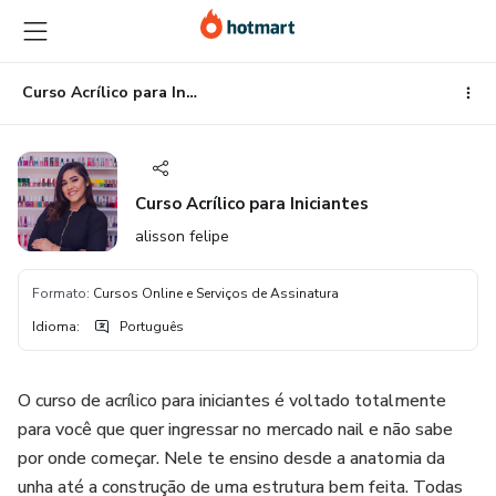
Ir
Ir
Ir
para
para
para
o
o
o
conteúdo
pagamento
rodapé
Curso Acrílico para Iniciantes
principal
Curso Acrílico para Iniciantes
alisson felipe
Formato
:
Cursos Online e Serviços de Assinatura
Idioma
:
Português
O curso de acrílico para iniciantes é voltado totalmente
para você que quer ingressar no mercado nail e não sabe
por onde começar. Nele te ensino desde a anatomia da
unha até a construção de uma estrutura bem feita. Todas