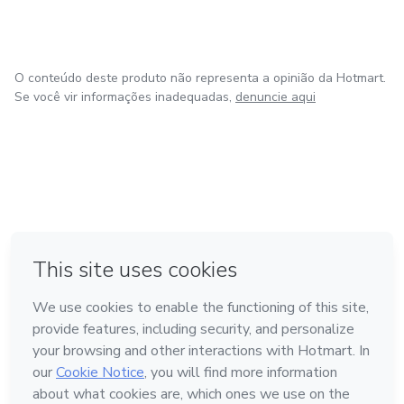
O conteúdo deste produto não representa a opinião da Hotmart.
Se você vir informações inadequadas,
denuncie aqui
em Amsterdam
em Madrid
em Bogotá
Feito com
❤
em Belo Horizonte
na Cidade do México
Conheça a Hotmart