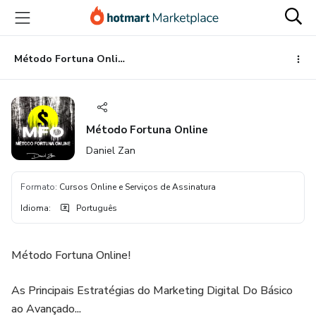
Ir
Ir
Ir
para
para
para
o
o
o
conteúdo
pagamento
rodapé
Método Fortuna Online
principal
Método Fortuna Online
Daniel Zan
Formato
:
Cursos Online e Serviços de Assinatura
Idioma
:
Português
Método Fortuna Online!
As Principais Estratégias do Marketing Digital Do Básico
ao Avançado...