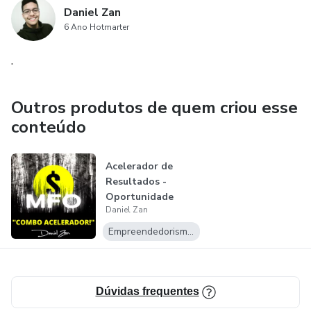
Daniel Zan
6 Ano Hotmarter
.
Outros produtos de quem criou esse
conteúdo
Acelerador de
Resultados -
Oportunidade
Daniel Zan
Única!
Empreendedorismo Digital
Dúvidas frequentes