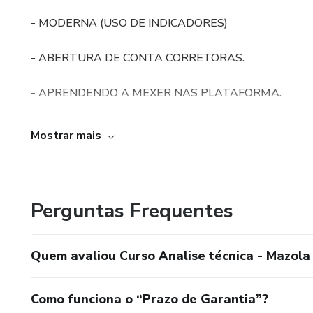
- MODERNA (USO DE INDICADORES)
- ABERTURA DE CONTA CORRETORAS.
- APRENDENDO A MEXER NAS PLATAFORMA.
- TODO MEU SETUP COMO BONUS, JA PROGRAMAD
Mostrar mais
1- CONCEITOS ANALISE TECNICA + PDF
2- 4 MOVIMENTOS DO MERCADO + EXEMPLOS
Perguntas Frequentes
3- GRAFICO CANDLESTICKS
Quem avaliou Curso Analise técnica - Mazola
4- PRINCIPIO DE TOPOS/FUNDOS.
Como funciona o “Prazo de Garantia”?
5- COMO LER UM CANDLE (ABERTURA/FECHAMENT