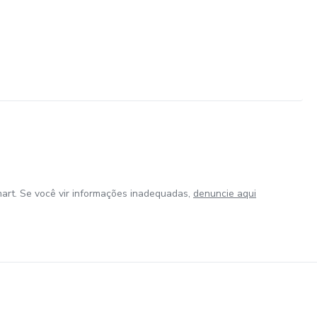
O NO MEU SETUP. (SOMENTE PARA O CURSO GOLD)
art. Se você vir informações inadequadas,
denuncie aqui