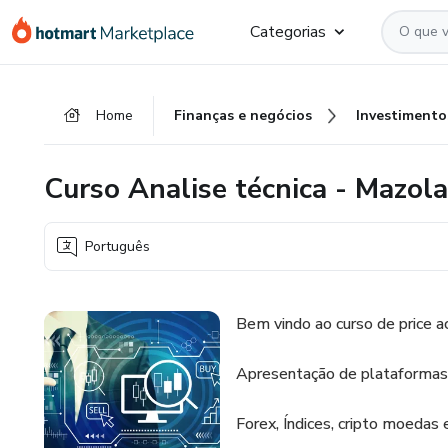
Ir
Ir
Ir
Categorias
para
para
para
o
o
o
conteúdo
pagamento
rodapé
Home
Finanças e negócios
Investimento
principal
Curso Analise técnica - Mazola
Português
Bem vindo ao curso de price a
Apresentação de plataformas e
Forex, Índices, cripto moedas 