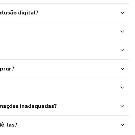
clusão digital?
POLARIDADE)
mprar?
R/IDENTIFICAR RETRAÇÃO E PROJEÇÃO / PROJEÇOES
rmações inadequadas?
ê-las?