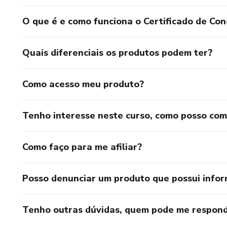
6- PSICOLOGIA DOS CANDLES + EXEMPLOS
O que é e como funciona o Certificado de Con
7- SUPORTE E RESISTENCIA + BONUS (ZONAS DE 
Quais diferenciais os produtos podem ter?
8- LINHAS DE TENDENCIAS (LTA/LTB)
Como acesso meu produto?
9- ROMPIMENTOS / PULLBACK
Tenho interesse neste curso, como posso co
10- PADROES DE CANCLESTICKS (5 PRINCIPAIS)
11- PIVOT - ALTA/BAIXA
Como faço para me afiliar?
12- FIBONACCI - TODA PSICOLOGIA / COMO TRAÇA
Posso denunciar um produto que possui info
ESPELHAMENTO A/V
13- MINHAS ESTRATEGIAS
Tenho outras dúvidas, quem pode me respond