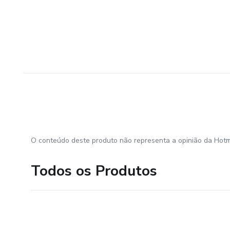
14- MEDIAS MOVEIS
15- VOLUME FINANCEIRO
16 - FIGURAS GRAFICAS
17 - ACESSO AOS CANDLES GATILHOS QUE UTILIZ
18 - PSICOLOGICO
19 - GERENCIAMENTO
O conteúdo deste produto não representa a opinião da Hotm
Bonus
Todos os Produtos
- Livros em PDF
- Planilhas de gerenciamento