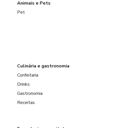
Animais e Pets
- CORRETORAS QUE ANALISE/OPERO cRIPTO MOED
Pet
- COMO UTILIZAR TODO MEU SETUP.
Culinária e gastronomia
Confeitaria
Drinks
Gastronomia
Receitas