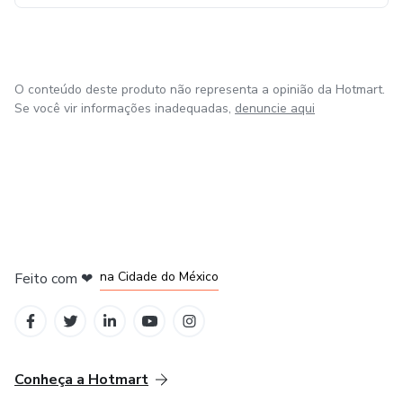
O conteúdo deste produto não representa a opinião da Hotmart.
Se você vir informações inadequadas,
denuncie aqui
em Bogotá
em Amsterdam
em Madrid
na Cidade do México
Feito com
❤
em Belo Horizonte
Conheça a Hotmart