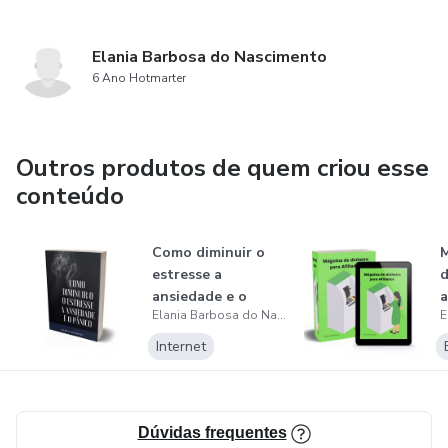
Elania Barbosa do Nascimento
6 Ano Hotmarter
Outros produtos de quem criou esse
conteúdo
Como diminuir o
M
estresse a
d
ansiedade e o
a
Elania Barbosa do Nascimento
pânico
Internet
Dúvidas frequentes