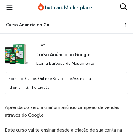
Ir
Ir
Ir
para
para
para
o
o
o
conteúdo
pagamento
rodapé
Curso Anúncio no Google
principal
Curso Anúncio no Google
Elania Barbosa do Nascimento
Formato
:
Cursos Online e Serviços de Assinatura
Idioma
:
Português
Aprenda do zero a criar um anúncio campeão de vendas
através do Google
Este curso vai te ensinar desde a criação de sua conta na