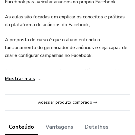
Facebook para veicular anúncios no próprio Facebook.
As aulas são focadas em explicar os conceitos e práticas
da plataforma de anúncios do Facebook,
A proposta do curso é que o aluno entenda o
funcionamento do gerenciador de anúncios e seja capaz de
criar e configurar campanhas no Facebook.
Aprenda a promover eventos em sua Página, expandir seu
alcance e criar anúncios de acordo com seus objetivos.
Mostrar mais
“Esse produto é comercializado com apoio da Hotmart. A
plataforma não faz controle editorial prévio dos produtos
Acessar produto comprado
comercializados, nem avalia a tecnicidade e experiência
daqueles que os produzem. A existência de um produto e
sua aquisição, por meio da plataforma, não podem ser
Conteúdo
Vantagens
Detalhes
consideradas como garantia de qualidade de conteúdo e