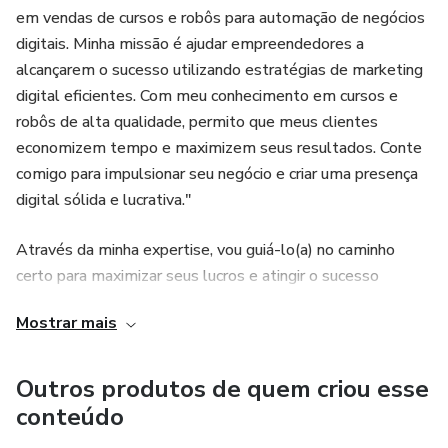
em vendas de cursos e robôs para automação de negócios
digitais. Minha missão é ajudar empreendedores a
alcançarem o sucesso utilizando estratégias de marketing
digital eficientes. Com meu conhecimento em cursos e
robôs de alta qualidade, permito que meus clientes
economizem tempo e maximizem seus resultados. Conte
comigo para impulsionar seu negócio e criar uma presença
digital sólida e lucrativa."
Através da minha expertise, vou guiá-lo(a) no caminho
certo para maximizar seus lucros e atingir o sucesso
financeiro desejado. Venha fazer parte da comunidade de
Mostrar mais
empreendedores que estão transformando seus negócios
e alcançando retornos financeiros positivos. Junte-se a mim
e coloque seu negócio em um novo patamar de
Outros produtos de quem criou esse
rentabilidade. Estou ansiosa para colaborar com você rumo
conteúdo
ao sucesso!"