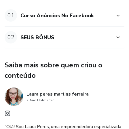
resultado, em qualquer hipótese. Ao adquiri-lo, o
comprador declara estar ciente dessas informações. Os
01
Curso Anúncios No Facebook
termos e políticas da Hotmart podem ser acessados aqui,
antes mesmo da conclusão da compra."
02
SEUS BÔNUS
Saiba mais sobre quem criou o
conteúdo
Laura peres martins ferreira
7 Ano Hotmarter
"Olá! Sou Laura Peres, uma empreendedora especializada