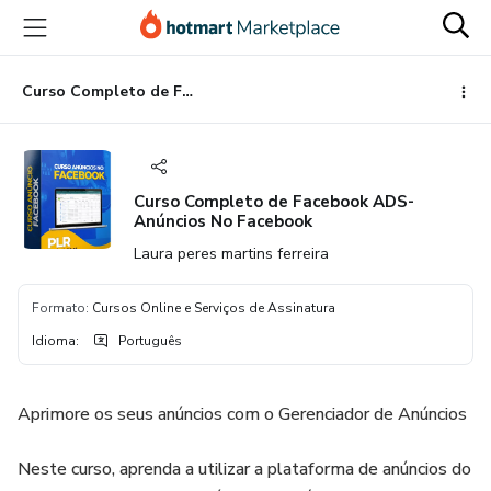
Ir
Ir
Ir
para
para
para
o
o
o
conteúdo
pagamento
rodapé
Curso Completo de Facebook ADS- Anúncios No Facebook
principal
Curso Completo de Facebook ADS-
Anúncios No Facebook
Laura peres martins ferreira
Formato
:
Cursos Online e Serviços de Assinatura
Idioma
:
Português
Aprimore os seus anúncios com o Gerenciador de Anúncios
Neste curso, aprenda a utilizar a plataforma de anúncios do