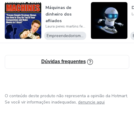
Máquinas de
D
dinheiro dos
afiiados
Laura peres martins ferreira
Empreendedorismo Digital
Dúvidas frequentes
O conteúdo deste produto não representa a opinião da Hotmart.
Se você vir informações inadequadas,
denuncie aqui