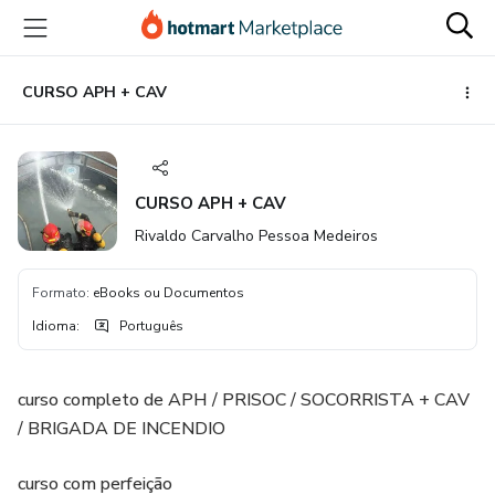
Ir
Ir
Ir
para
para
para
o
o
o
conteúdo
pagamento
rodapé
CURSO APH + CAV
principal
CURSO APH + CAV
Rivaldo Carvalho Pessoa Medeiros
Formato
:
eBooks ou Documentos
Idioma
:
Português
curso completo de APH / PRISOC / SOCORRISTA + CAV
/ BRIGADA DE INCENDIO
curso com perfeição