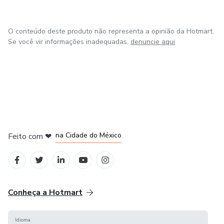
O conteúdo deste produto não representa a opinião da Hotmart.
Se você vir informações inadequadas,
denuncie aqui
em Bogotá
em Amsterdam
em Madrid
na Cidade do México
Feito com
❤
em Belo Horizonte
Conheça a Hotmart
Idioma