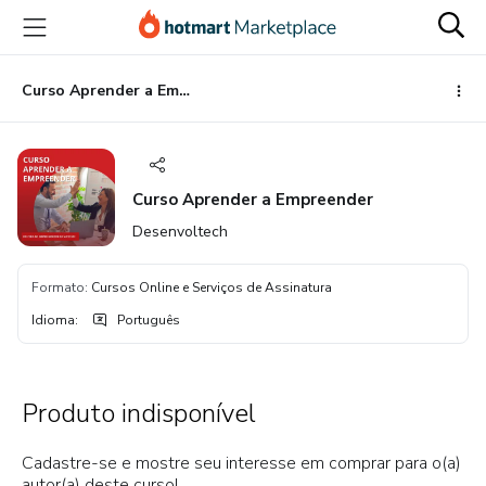
Ir
Ir
Ir
para
para
para
o
o
o
conteúdo
pagamento
rodapé
Curso Aprender a Empreender
principal
Curso Aprender a Empreender
Desenvoltech
Formato
:
Cursos Online e Serviços de Assinatura
Idioma
:
Português
Produto indisponível
Cadastre-se e mostre seu interesse em comprar para o(a)
autor(a) deste curso!