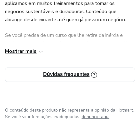
aplicamos em muitos treinamentos para tornar os
negócios sustentáveis e duradouros. Conteúdo que
abrange desde iniciante até quem já possui um negócio.
Se você precisa de um curso que lhe retire da inércia e
ajude a começar da maneira certa, assim, poupando muito
Mostrar mais
tempo e dinheiro, este curso é para você!
Dúvidas frequentes
O conteúdo deste produto não representa a opinião da Hotmart.
Se você vir informações inadequadas,
denuncie aqui