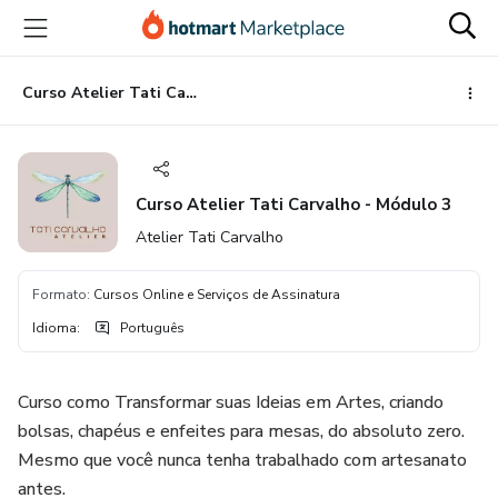
Ir
Ir
Ir
para
para
para
o
o
o
conteúdo
pagamento
rodapé
Curso Atelier Tati Carvalho - Módulo 3
principal
Curso Atelier Tati Carvalho - Módulo 3
Atelier Tati Carvalho
Formato
:
Cursos Online e Serviços de Assinatura
Idioma
:
Português
Curso como Transformar suas Ideias em Artes, criando
bolsas, chapéus e enfeites para mesas, do absoluto zero.
Mesmo que você nunca tenha trabalhado com artesanato
antes.