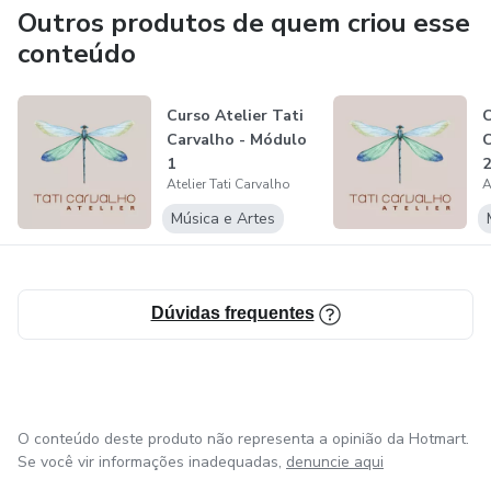
Outros produtos de quem criou esse
▶︎ Bandrio
conteúdo
O curso é formado por diversos módulos onde as alunas
aprenderam diversas técnicas, do básico ao avançado.
Curso Atelier Tati
C
Carvalho - Módulo
C
1
2
Atelier Tati Carvalho
A
Música e Artes
Dúvidas frequentes
O conteúdo deste produto não representa a opinião da Hotmart.
Se você vir informações inadequadas,
denuncie aqui