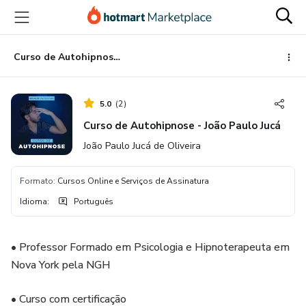
Ir
Ir
Ir
para
para
para
o
o
o
conteúdo
pagamento
rodapé
Curso de Autohipnose - João Paulo Jucá
principal
5.0
(
2
)
Curso de Autohipnose - João Paulo Jucá
João Paulo Jucá de Oliveira
Formato
:
Cursos Online e Serviços de Assinatura
Idioma
:
Português
• Professor Formado em Psicologia e Hipnoterapeuta em
Nova York pela NGH⠀⠀⠀
• Curso com certificação