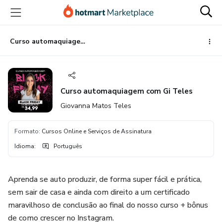
Ir
Ir
Ir
para
para
para
o
o
o
conteúdo
pagamento
rodapé
Curso automaquiagem com Gi Teles
principal
Curso automaquiagem com Gi Teles
Giovanna Matos Teles
Formato
:
Cursos Online e Serviços de Assinatura
Idioma
:
Português
Aprenda se auto produzir, de forma super fácil e prática,
sem sair de casa e ainda com direito a um certificado
maravilhoso de conclusão ao final do nosso curso + bônus
de como crescer no Instagram.