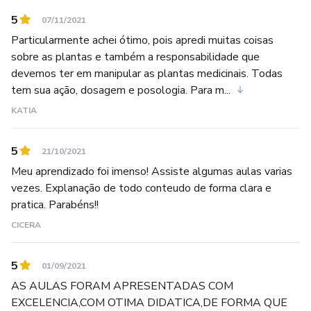
Basta nos mandar um email explicando o motivo da
5
07/11/2021
desistência e te devolveremos o valor total do
Particularmente achei ótimo, pois apredi muitas coisas
pagamento! Assim você não corre nenhum risco!!
sobre as plantas e também a responsabilidade que
devemos ter em manipular as plantas medicinais. Todas
tem sua ação, dosagem e posologia. Para m...
KATIA
5
21/10/2021
Meu aprendizado foi imenso! Assiste algumas aulas varias
vezes. Explanação de todo conteudo de forma clara e
pratica. Parabéns!!
CICERA
5
01/09/2021
AS AULAS FORAM APRESENTADAS COM
EXCELENCIA,COM OTIMA DIDATICA,DE FORMA QUE