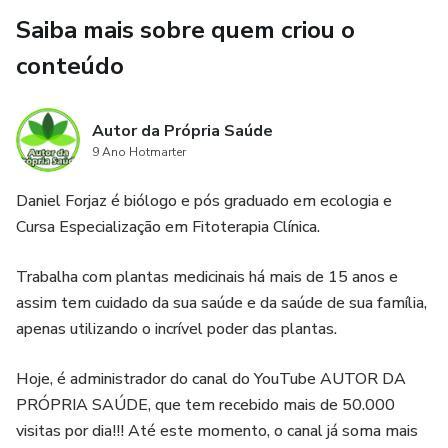
Medicinais (pdf) - valor de venda: R$200,00!!
gravidade do problema e a resposta do organismo ao
Saiba mais sobre quem criou o
tratamento.
conteúdo
2. E-book Guia de identificação com 130 plantas
medicinais de fácil acesso, com 390 imagens coloridas
Autor da Própria Saúde
(pdf) - valor de venda: R$200,00!!
9 Ano Hotmarter
3. E-Book Guia de identificação de Pancs (plantas
Daniel Forjaz é biólogo e pós graduado em ecologia e
alimentícias não convencionais) (pdf)
Cursa Especialização em Fitoterapia Clínica.
4. E-Book Manual de cultivo de plantas medicinais (pdf)
Trabalha com plantas medicinais há mais de 15 anos e
assim tem cuidado da sua saúde e da saúde de sua família,
5. Participação em grupo exclusivo para alunos do curso, no
apenas utilizando o incrível poder das plantas.
Facebook
Hoje, é administrador do canal do YouTube AUTOR DA
Outa vantagem é a possibilidade de um relacionamento
PRÓPRIA SAÚDE, que tem recebido mais de 50.000
direto com Daniel Forjaz, por meio de diversos canais de
visitas por dia!!! Até este momento, o canal já soma mais