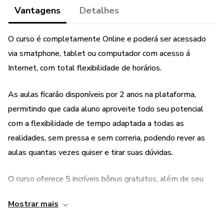
Bônus:
Vantagens
Detalhes
1. E-Book Manual de Manipulação e Uso de Plantas
O curso é completamente Online e poderá ser acessado
Medicinais (pdf)
via smatphone, tablet ou computador com acesso á
Internet, com total flexibilidade de horários.
2. E-Book Guia de identificação com 130 plantas
medicinais (pdf)
As aulas ficarão disponíveis por 2 anos na plataforma,
3. E-Book Guia de identificação de PANC (pdf)
permitindo que cada aluno aproveite todo seu potencial
com a flexibilidade de tempo adaptada a todas as
4. Manual de cultivo doméstico de plantas medicinais (pdf)
realidades, sem pressa e sem correria, podendo rever as
aulas quantas vezes quiser e tirar suas dúvidas.
5. Participação em um grupo exclusivo no Facebook
O curso oferece 5 incríveis bônus gratuitos, além de seu
Obs: Mesmo com o uso de Plantas medicinais, nenhum
conteúdo principal:
tratamento convencional deve ser abandonado sem
Mostrar mais
acompanhamento médico. Os resultados com as plantas
1. E-Book Manual de Manipulação e Uso de Plantas
podem variar de pessoa a pessoa, de acordo com a