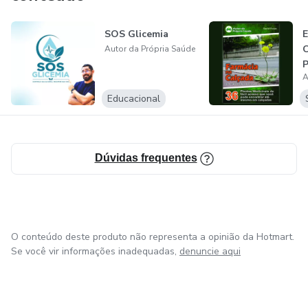
SOS Glicemia
E
C
Autor da Própria Saúde
P
A
P
Educacional
Dúvidas frequentes
O conteúdo deste produto não representa a opinião da Hotmart.
Se você vir informações inadequadas,
denuncie aqui