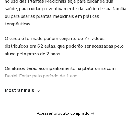
no uso das Plantas Medicinais seja para cuidar de sua
saúde, para cuidar preventivamente da saúde de sua família
ou para usar as plantas medicinais em práticas
terapêuticas.
O curso é formado por um conjunto de 77 vídeos
distribuídos em 62 aulas, que poderão ser acessadas pelo
aluno pelo prazo de 2 anos.
Os alunos terão acompanhamento na plataforma com
Daniel Forjaz pelo período de 1 ano.
Mostrar mais
Oferece uma importante base teórica, apresenta um
conjunto de plantas de fácil acesso, dosagens,
procedimentos de higiene e qualidade e os procedimentos
para a preparação de diversos produtos à base de Plantas
Acessar produto comprado
Medicinais.