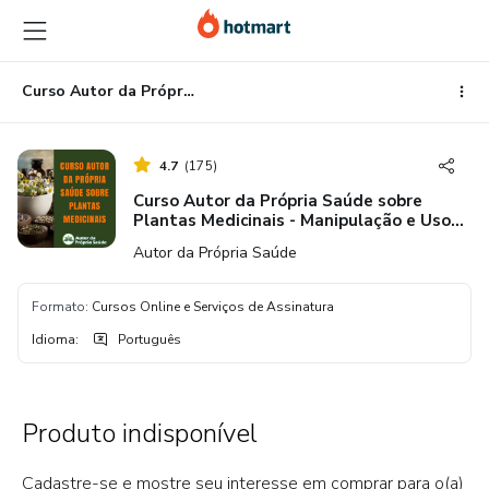
Ir
Ir
Ir
para
para
para
o
o
o
conteúdo
pagamento
rodapé
Curso Autor da Própria Saúde sobre Plantas Medicinais - Manipulação e Uso 5.0
principal
4.7
(
175
)
Curso Autor da Própria Saúde sobre
Plantas Medicinais - Manipulação e Uso
5.0
Autor da Própria Saúde
Formato
:
Cursos Online e Serviços de Assinatura
Idioma
:
Português
Produto indisponível
Cadastre-se e mostre seu interesse em comprar para o(a)