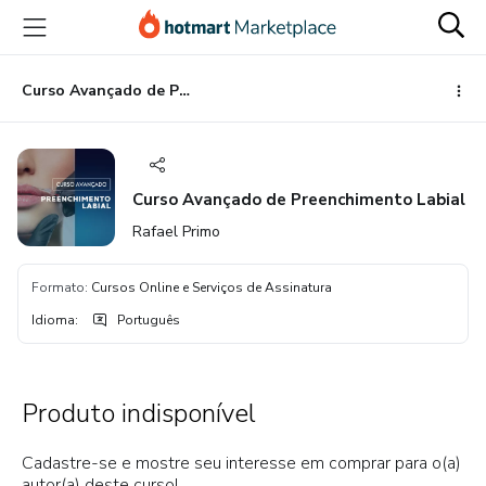
Ir
Ir
Ir
para
para
para
o
o
o
conteúdo
pagamento
rodapé
Curso Avançado de Preenchimento Labial
principal
Curso Avançado de Preenchimento Labial
Rafael Primo
Formato
:
Cursos Online e Serviços de Assinatura
Idioma
:
Português
Produto indisponível
Cadastre-se e mostre seu interesse em comprar para o(a)
autor(a) deste curso!