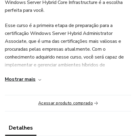
Windows Server Hybrid Core Infrastructure é a escolha
perfeita para você.
Esse curso é a primeira etapa de preparação para a
certificação Windows Server Hybrid Administrator
Associate, que é uma das certificações mais valiosas e
procuradas pelas empresas atualmente. Com o
conhecimento adquirido nesse curso, você será capaz de
implementar e gerenciar ambientes híbridos de
infraestrutura com Windows Server 2022, Azure e demais
Mostrar mais
serviços relacionados.
Com mais de 19 horas de vídeo aulas, você terá acesso a
Acessar produto comprado
um conteúdo abrangente e atualizado sobre todos os
tópicos importantes para se tornar um profissional em
administração de infraestrutura híbrida com Windows
Server 2022 e Azure.
Detalhes