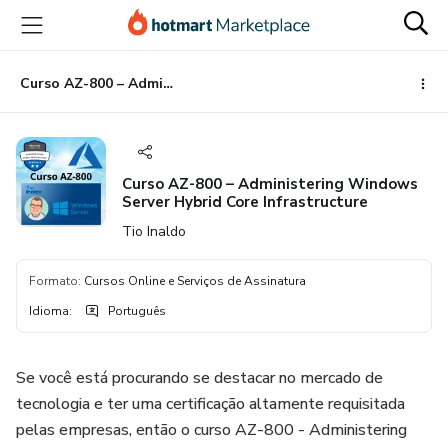
Ir
Ir
Ir
para
para
para
o
o
o
conteúdo
pagamento
rodapé
Curso AZ-800 – Administering Windows Server Hybrid Core Infrastructure
principal
Curso AZ-800 – Administering Windows
Server Hybrid Core Infrastructure
Tio Inaldo
Formato
:
Cursos Online e Serviços de Assinatura
Idioma
:
Português
Se você está procurando se destacar no mercado de
tecnologia e ter uma certificação altamente requisitada
pelas empresas, então o curso AZ-800 - Administering