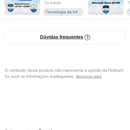
Tio Inaldo
T
Fundamen...
I
S
Tecnologia da Informação
Dúvidas frequentes
O conteúdo deste produto não representa a opinião da Hotmart.
Se você vir informações inadequadas,
denuncie aqui
em Amsterdam
em Madrid