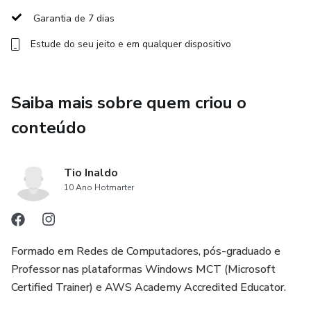
Além disso, o curso é ministrado por instrutor experiente,
Garantia de 7 dias
qualificado e com mais de 10 anos de experiência na área
Estude do seu jeito e em qualquer dispositivo
de cursos online com comprovada qualidade e experiência
em administração de infraestrutura híbrida com Windows
Server. O professor irá guiá-lo em cada etapa do caminho,
Saiba mais sobre quem criou o
fornecendo informações valiosas e práticas que você pode
aplicar imediatamente no seu trabalho.
conteúdo
Se você está procurando se destacar no mercado de
Tio Inaldo
tecnologia e obter uma certificação altamente valorizada
10 Ano Hotmarter
pelas empresas, então não perca a oportunidade de se
inscrever no curso AZ-800 - Administering Windows
Server Hybrid Core Infrastructure agora mesmo!
Formado em Redes de Computadores, pós-graduado e
Professor nas plataformas Windows MCT (Microsoft
Certified Trainer) e AWS Academy Accredited Educator.