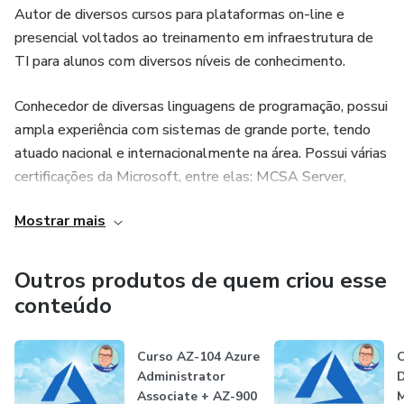
Autor de diversos cursos para plataformas on-line e
presencial voltados ao treinamento em infraestrutura de
TI para alunos com diversos níveis de conhecimento.
Conhecedor de diversas linguagens de programação, possui
ampla experiência com sistemas de grande porte, tendo
atuado nacional e internacionalmente na área. Possui várias
certificações da Microsoft, entre elas: MCSA Server,
MCSE Cloud Platform and Infrastructure, MCSA Windows
Mostrar mais
10, Microsoft Azure Administrator, Modern Desktop
Administrator, AWS Cloud Practitioner, dentre outras.
Outros produtos de quem criou esse
conteúdo
Curso AZ-104 Azure
C
Administrator
D
Associate + AZ-900
M