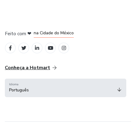
em Bogotá
em Amsterdam
em Madrid
na Cidade do México
Feito com
❤
em Belo Horizonte
Conheça a Hotmart
Idioma
Português