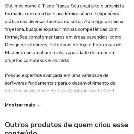
Olá, meu nome é Tiago França. Sou arquiteto e urbanista
formado, com uma base acadêmica sólida e experiência
prática nas diversas facetas do setor. Ao longo da minha
trajetória, busquei expandir minhas competências com
formações complementares em áreas essenciais, como
Design de Interiores, Estruturas de Aço e Estruturas de
Madeira, que ampliam minha capacidade de atuar em
projetos complexos e multidis
Possuo expertise avançada em uma variedade de
softwares fundamentais para o desenvolvimento de
projetos avançados e de visualização, incluindo Revit,
AutoCAD, SketchUp, Lumion, Scape, 3ds Max e
Mostrar mais
renderização com Corona. Minha proficiência também se
estende ao Unreal Engine, o que me permite criar Modelos
Interativos, Tours Virtuais imersivos e projetos
Outros produtos de quem criou esse
significativos, experiências inovadoras e reais
conteúdo