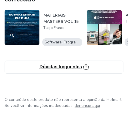
Atualmente, estou aprofundando meu conhecimento
MATERIAIS
técnico com uma pós-graduação em Estruturas e
MASTERS VOL 15
T
Engenharia de Fundações, buscando aprimorar minha
Tiago Franca
compreensão estrutural e fortalecer ainda mais minha
atuação no desenvolvimento de projetos
Software, Programas para baixar
Dúvidas frequentes
O conteúdo deste produto não representa a opinião da Hotmart.
Se você vir informações inadequadas,
denuncie aqui