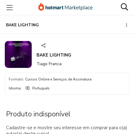
Ir
Ir
Ir
para
para
para
o
o
o
conteúdo
pagamento
rodapé
BAKE LIGHTING
principal
BAKE LIGHTING
Tiago Franca
Formato
:
Cursos Online e Serviços de Assinatura
Idioma
:
Português
Produto indisponível
Cadastre-se e mostre seu interesse em comprar para o(a)
autor(a) deste curso!