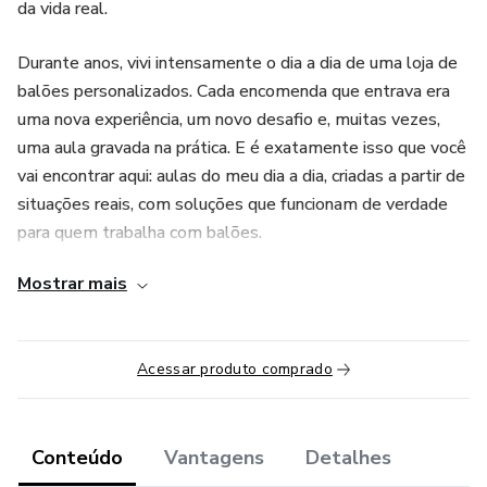
da vida real.
Durante anos, vivi intensamente o dia a dia de uma loja de
balões personalizados. Cada encomenda que entrava era
uma nova experiência, um novo desafio e, muitas vezes,
uma aula gravada na prática. E é exatamente isso que você
vai encontrar aqui: aulas do meu dia a dia, criadas a partir de
situações reais, com soluções que funcionam de verdade
para quem trabalha com balões.
Mostrar mais
São dicas, técnicas, truques e aprendizados que descobri
testando, errando, acertando e vivendo esse mercado
todos os dias. Não é conteúdo de internet. É conhecimento
Acessar produto comprado
de quem realmente faz.
Por isso, não existe uma ordem específica nas aulas. Cada
aula é única e independente, trazendo uma experiência
Conteúdo
Vantagens
Detalhes
diferente dentro do universo dos balões personalizados.