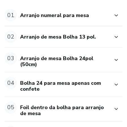
Você vai aprender sobre:
01
Arranjo numeral para mesa
🎈 Arranjos de mesa
02
Arranjo de mesa Bolha 13 pol.
🎈 Balões com gás hélio
🎈 Topos de bolo
03
Arranjo de mesa Bolha 24pol
(50cm)
🎈 Arcos e estruturas orgânicas
04
Bolha 24 para mesa apenas com
🎈 Centros de mesa
confete
🎈 Personalização com vinil
05
Foil dentro da bolha para arranjo
🎈 Precificação
de mesa
🎈 Silhouette e muito mais