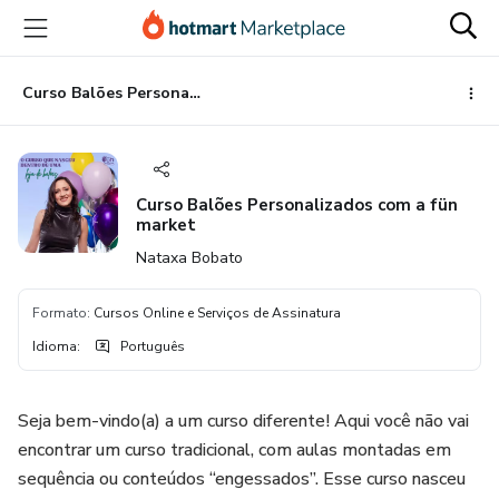
Ir
Ir
Ir
para
para
para
o
o
o
conteúdo
pagamento
rodapé
Curso Balões Personalizados com a fün market
principal
Curso Balões Personalizados com a fün
market
Nataxa Bobato
Formato
:
Cursos Online e Serviços de Assinatura
Idioma
:
Português
Seja bem-vindo(a) a um curso diferente! Aqui você não vai
encontrar um curso tradicional, com aulas montadas em
sequência ou conteúdos “engessados”. Esse curso nasceu