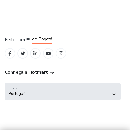
em Amsterdam
em Madrid
em Bogotá
Feito com
❤
em Belo Horizonte
na Cidade do México
Conheça a Hotmart
Idioma
Português