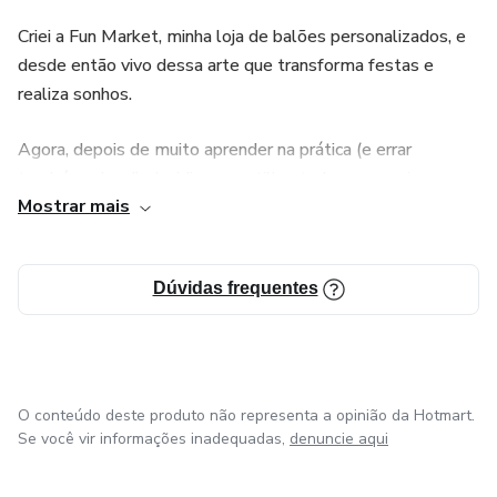
Criei a Fun Market, minha loja de balões personalizados, e
desde então vivo dessa arte que transforma festas e
realiza sonhos.
Agora, depois de muito aprender na prática (e errar
também, claro!), decidi compartilhar tudo o que sei com
Mostrar mais
quem quer começar ou crescer nesse mundo.
Seja pra fazer por amor, por renda extra, ou pra viver disso
Dúvidas frequentes
como eu — tô aqui pra te ajudar nesse caminho.
Vem comigo? Porque balão, por aqui, é coisa séria... e linda!
O conteúdo deste produto não representa a opinião da Hotmart.
Se você vir informações inadequadas,
denuncie aqui