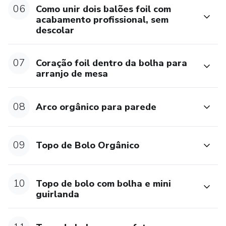
06
Como unir dois balões foil com
acabamento profissional, sem
Tudo explicado de forma leve, didática e sem enrolação,
descolar
como se você estivesse dentro da loja comigo,
acompanhando a produção real de cada encomenda.
07
Coração foil dentro da bolha para
arranjo de mesa
Esse curso é destinado para quem já possui conhecimento
básico sobre balões e quer evoluir, ganhar mais segurança,
aprimorar técnicas e aprender detalhes que fazem toda a
08
Arco orgânico para parede
diferença no resultado final.
Esse curso é quase como abrir os bastidores da minha loja
09
Topo de Bolo Orgânico
pra você.
Sem filtro, sem enrolação e com dicas que nasceram na
10
Topo de bolo com bolha e mini
correria real das encomendas.
guirlanda