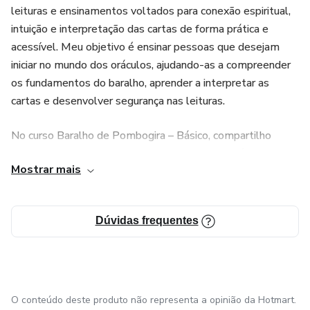
leituras e ensinamentos voltados para conexão espiritual,
intuição e interpretação das cartas de forma prática e
acessível. Meu objetivo é ensinar pessoas que desejam
iniciar no mundo dos oráculos, ajudando-as a compreender
os fundamentos do baralho, aprender a interpretar as
cartas e desenvolver segurança nas leituras.
No curso Baralho de Pombogira – Básico, compartilho
conhecimentos sobre montagem da mesa, história do
Mostrar mais
baralho, escolha do deck ideal, perguntas de sim ou não,
explicações das cartas e técnicas de interpretação. Além
disso, os alunos recebem apostila de apoio e acesso ao
Dúvidas frequentes
grupo exclusivo para tirar dúvidas e receber orientações. ✨
🔮🖤
O conteúdo deste produto não representa a opinião da Hotmart.