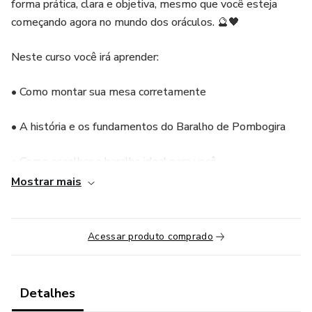
forma prática, clara e objetiva, mesmo que você esteja
começando agora no mundo dos oráculos. 🔮🖤
Neste curso você irá aprender:
• Como montar sua mesa corretamente
• A história e os fundamentos do Baralho de Pombogira
• Como escolher o baralho ideal para você
Mostrar mais
• Como fazer perguntas da forma correta
• Métodos de respostas de “sim” ou “não”
Acessar produto comprado
• Explicação e significado das cartas
Detalhes
• Desenvolvimento da sua interpretação e intuição