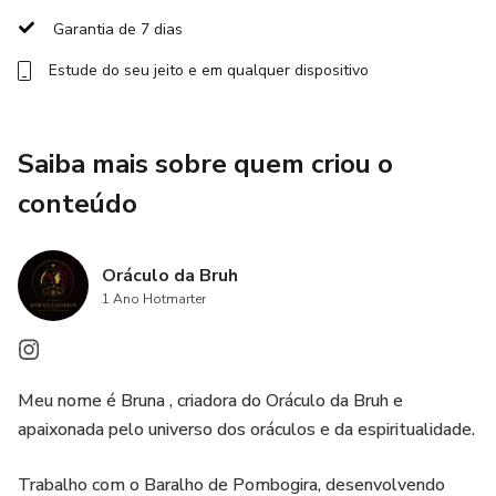
Garantia de 7 dias
Além disso, o curso acompanha: 📚 Apostila de apoio
Estude do seu jeito e em qualquer dispositivo
💬 Grupo exclusivo para tirar dúvidas e receber orientações
Um curso pensado para quem deseja iniciar suas leituras
Saiba mais sobre quem criou o
com mais segurança, conexão e entendimento espiritual. ✨
conteúdo
Oráculo da Bruh
1 Ano Hotmarter
Meu nome é Bruna , criadora do Oráculo da Bruh e
apaixonada pelo universo dos oráculos e da espiritualidade.
Trabalho com o Baralho de Pombogira, desenvolvendo