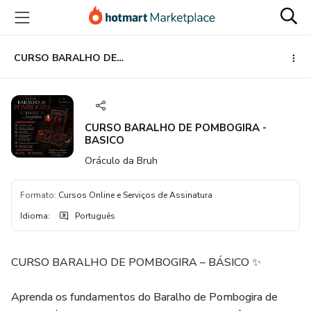
Ir
Ir
Ir
para
para
para
o
o
o
conteúdo
pagamento
rodapé
CURSO BARALHO DE POMBOGIRA - BASICO
principal
CURSO BARALHO DE POMBOGIRA -
BASICO
Oráculo da Bruh
Formato
:
Cursos Online e Serviços de Assinatura
Idioma
:
Português
CURSO BARALHO DE POMBOGIRA – BÁSICO ✨
Aprenda os fundamentos do Baralho de Pombogira de