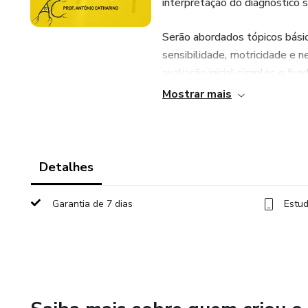
interpretação do diagnóstico s
Serão abordados tópicos básic
sensibilidade, motricidade e n
avaliação inicial simples e fu
Mostrar mais
Acesso por 365 dias!
Detalhes
Garantia de 7 dias
Estud