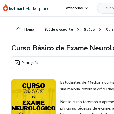
Ir
Ir
Ir
Categorias
para
para
para
o
o
o
conteúdo
pagamento
rodapé
Home
Saúde e esporte
Saúde
principal
Curso Básico de Exame Neuroló
Português
Estudantes de Medicina ou Fis
sua maioria, referem dificulda
Neste curso faremos a aprese
principais técnicas de exame, 