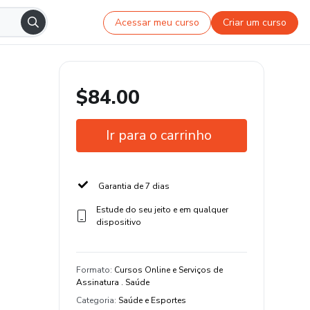
Acessar meu curso
Criar um curso
$84.00
Ir para o carrinho
Garantia de 7 dias
Estude do seu jeito e em qualquer
dispositivo
Formato
:
Cursos Online e Serviços de
Assinatura . Saúde
Categoria
:
Saúde e Esportes