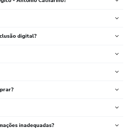
gico - Antonio Catharino?
clusão digital?
mprar?
rmações inadequadas?