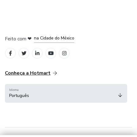
em Bogotá
em Amsterdam
em Madrid
na Cidade do México
Feito com
❤
em Belo Horizonte
Conheça a Hotmart
Idioma
Português