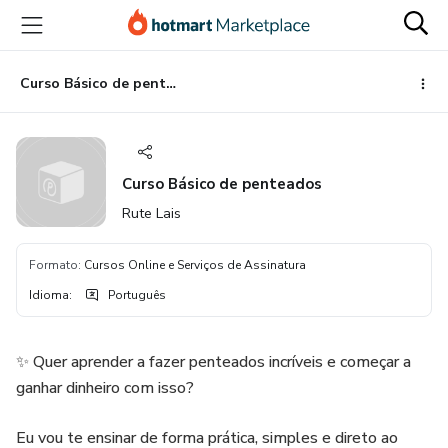
Ir
Ir
Ir
para
para
para
o
o
o
conteúdo
pagamento
rodapé
Curso Básico de penteados
principal
Curso Básico de penteados
Rute Lais
Formato
:
Cursos Online e Serviços de Assinatura
Idioma
:
Português
✨ Quer aprender a fazer penteados incríveis e começar a
ganhar dinheiro com isso?
Eu vou te ensinar de forma prática, simples e direto ao