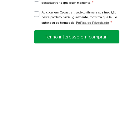
*
descadastrar a qualquer momento.
Ao clicar em Cadastrar, você confirma a sua inscrição
neste produto. Você, igualmente, confirma que leu, e
*
entendeu os termos da
Política de Privacidade
Tenho interesse em comprar!