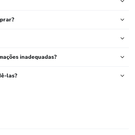
mprar?
rmações inadequadas?
ê-las?