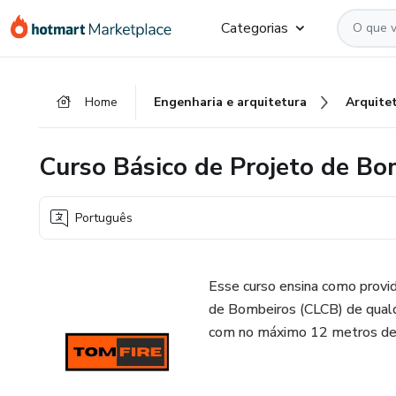
Ir
Ir
Ir
Categorias
para
para
para
o
o
o
conteúdo
pagamento
rodapé
Home
Engenharia e arquitetura
Arquite
principal
Curso Básico de Projeto de Bo
Português
Esse curso ensina como provid
de Bombeiros (CLCB) de qualq
com no máximo 12 metros de 