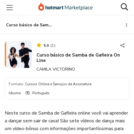
Ir
Ir
Ir
para
para
para
o
o
o
conteúdo
pagamento
rodapé
Curso básico de Samba de Gafieira On Line
principal
5.0
(
1
)
Curso básico de Samba de Gafieira On
Line
CAMILA VICTORINO
Formato
:
Cursos Online e Serviços de Assinatura
Idioma
:
Português
Neste curso de Samba de Gafieira online você vai aprender
a dançar sem sair de casa! São sete vídeos de dança mais
um vídeo-bônus com informações importantíssimas para