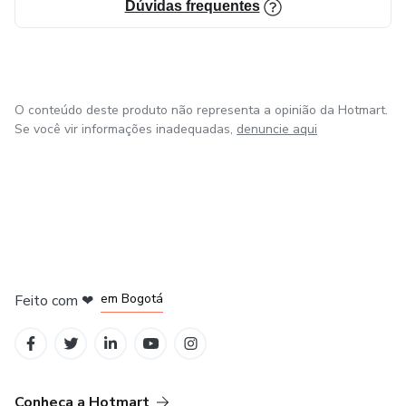
Dúvidas frequentes
O conteúdo deste produto não representa a opinião da Hotmart.
Se você vir informações inadequadas,
denuncie aqui
em Amsterdam
em Madrid
em Bogotá
Feito com
❤
em Belo Horizonte
na Cidade do México
Conheça a Hotmart