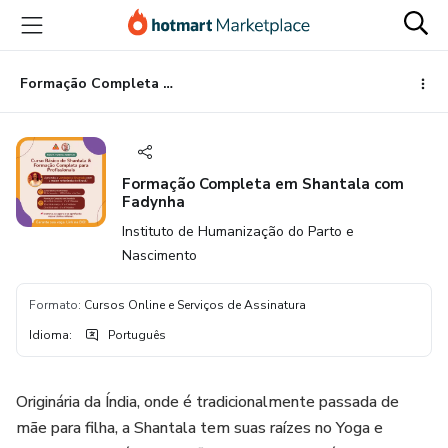
Ir
Ir
Ir
para
para
para
o
o
o
conteúdo
pagamento
rodapé
Formação Completa em Shantala com Fadynha
principal
Formação Completa em Shantala com
Fadynha
Instituto de Humanização do Parto e
Nascimento
Formato
:
Cursos Online e Serviços de Assinatura
Idioma
:
Português
Originária da Índia, onde é tradicionalmente passada de
mãe para filha, a Shantala tem suas raízes no Yoga e