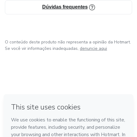
Dúvidas frequentes
O conteúdo deste produto não representa a opinião da Hotmart.
Se você vir informações inadequadas,
denuncie aqui
em Amsterdam
em Madrid
em Bogotá
Feito com
❤
em Belo Horizonte
na Cidade do México