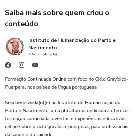
preservar a técnica já que existem muitas incompreensões
Saiba mais sobre quem criou o
a respeito dessa técnica milenar. Por desconhecimento,
conteúdo
muitas pessoas tratam, ensinam e difundem a Shantala
sem a profundidade de sua filosofia.
Instituto de Humanização do Parto e
Nascimento
4 Ano Hotmarter
Formação Continuada Online com foco no Ciclo Gravídico-
Puerperal nos países de língua portuguesa
Seja bem-vinda(o)(e) ao Instituto de Humanização do
Parto e Nascimento, uma plataforma dedicada a oferecer
formação continuada, eventos e experiências educativas
online sobre o ciclo gravídico-puerperal, para profissionais
da saúde e do cuidado.