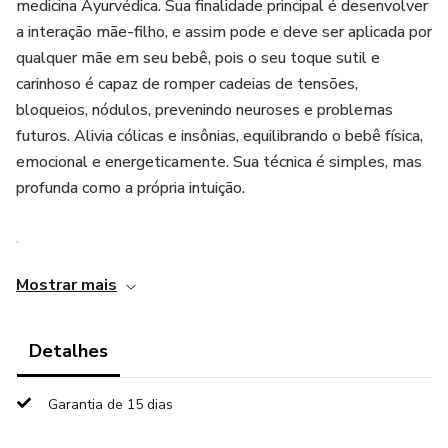
medicina Ayurvédica. Sua finalidade principal é desenvolver
a interação mãe-filho, e assim pode e deve ser aplicada por
qualquer mãe em seu bebê, pois o seu toque sutil e
carinhoso é capaz de romper cadeias de tensões,
bloqueios, nódulos, prevenindo neuroses e problemas
futuros. Alivia cólicas e insônias, equilibrando o bebê física,
emocional e energeticamente. Sua técnica é simples, mas
profunda como a própria intuição.
.
Mostrar mais
A técnica foi trazida para o ocidente pelo médico francês
Frederick Leboyer em 1976 e introduzida no Brasil pela
Fadynha em 1978. Maria de Lourdes, já conhecida como
Detalhes
Fadinha (mudou a sua grafia nos anos 1990), virou então
Fadynha e é a grande responsável pela difusão da Shantala
Garantia de 15 dias
no Brasil. Desenvolveu método próprio de ensino e passou
também a formar Shantalaterapeutas. A intenção é