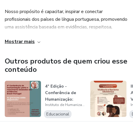
Nosso propósito é capacitar, inspirar e conectar
profissionais dos países de língua portuguesa, promovendo
uma assistência baseada em evidências, respeitosa,
inclusiva e centrada na dignidade humana — do pré-natal
Mostrar mais
ao pós-parto.
Outros produtos de quem criou esse
conteúdo
4ª Edição -
I
Conferência de
A
Humanização:
V
Instituto de Humanização do Parto e Nascimento
Parto e Nascimento
b...
O
Educacional