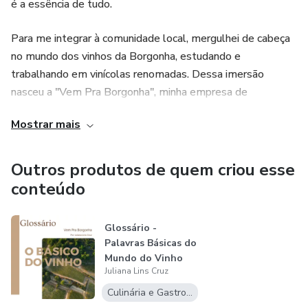
é a essência de tudo.
Para me integrar à comunidade local, mergulhei de cabeça
no mundo dos vinhos da Borgonha, estudando e
trabalhando em vinícolas renomadas. Dessa imersão
nasceu a "Vem Pra Borgonha", minha empresa de
consultoria dedicada ao enoturismo privado, consultorias
Mostrar mais
especializadas e exportação de vinhos da região.
Com quase 10 anos de experiência direta nas vinícolas,
Outros produtos de quem criou esse
degustações rigorosas e incontáveis momentos imersos
conteúdo
nas uvas Pinot Noir e Chardonnay, eu desenvolvi um
profundo conhecimento sobre os vinhos da Borgonha,
Glossário -
conhecidos por sua complexidade.
Palavras Básicas do
Mundo do Vinho
Se você já se sentiu inseguro ao escolher ou entender um
Juliana Lins Cruz
vinho da Borgonha, eu estou aqui para ajudar. Meu curso
Culinária e Gastronomia
digital foi criado especialmente para tirar essa insegurança,