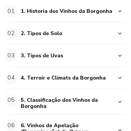
2. Tipos de Solo
01
1. Historia dos Vinhos da Borgonha
3. Tipos de Uva
4. Terroir e Climats da Borgonha
02
2. Tipos de Solo
5. Curiosidades e Estilo do Produtor
03
3. Tipos de Uvas
6. Classificação dos Vinhos da Borgonha: Domine o sistema
de classificação, incluindo as denominações de origem e os
famosos Grands Crus.
04
4. Terroir e Climats da Borgonha
7. Apelação de Origem Controlada
05
5. Classificação dos Vinhos da
8. Geografia da Borgonha
Borgonha
9. Os Terroirs Famosos da Borgonha
06
6. Vinhos de Apelação