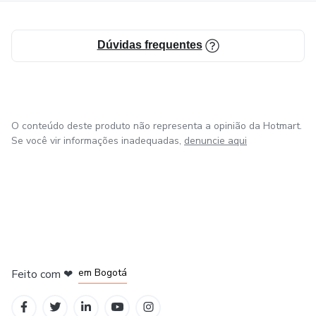
oferecendo a você o conhecimento necessário para
degustar e conversar com segurança e prazer nesse
Dúvidas frequentes
universo deliciosamente desafiador.
O conteúdo deste produto não representa a opinião da Hotmart.
Se você vir informações inadequadas,
denuncie aqui
em Amsterdam
em Madrid
em Bogotá
Feito com
❤
em Belo Horizonte
na Cidade do México