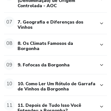
(Denominação) de Origem
10. Como Ler um Rótulo de Vinhos da Borgonha: Aprenda
Controlada - AOC
a interpretar as informações presentes nos rótulos.
11. Histórias Locais: Delicie-se com histórias locais e
07
7. Geografia e Diferenças dos
curiosidades contadas por quem vive a realidade da
Vinhos
Borgonha.
08
8. Os Climats Famosos da
Vantagens do Curso:
Borgonha
• Didática Simples e Ilustrativa: Assimile os conceitos
09
básicos dos vinhos da Borgonha através de uma
9. Fofocas da Borgonha
abordagem clara e visualmente rica.
10
• Imagens Exclusivas da Borgonha: Maravilhe-se com
10. Como Ler Um Rótulo de Garrafa
de Vinhos da Borgonha
fotografias deslumbrantes e vídeos de drones que
capturam a essência dos vinhedos, paisagens e vilarejos
encantadores da Borgonha.
11
11. Depois de Tudo Isso Você
Entendeu a Borgonha?