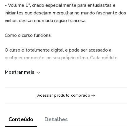
- Volume 1", criado especialmente para entusiastas e
iniciantes que desejam mergulhar no mundo fascinante dos
vinhos dessa renomada região francesa.
Como o curso funciona:
O curso é totalmente digital e pode ser acessado a
qualquer momento, no seu próprio ritmo. Cada módulo
inclui vídeos explicativos, materiais de leitura, mapas para
Mostrar mais
download e exercícios práticos para reforçar seu
aprendizado.
Capítulos do Curso:
Acessar produto comprado
1. História dos Vinhos da Borgonha: Da Idade Média,
Revolução Francesa até os dias de hoje.
Conteúdo
Detalhes