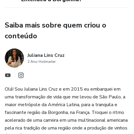
• Mapas Detalhados: Explore mapas exclusivos que
ilustram as regiões vitivinícolas.
Saiba mais sobre quem criou o
• Histórias Locais e Curiosidades: Desfrute de histórias
conteúdo
fascinantes contadas por mim, Juliana Lins Cruz.
Juliana Lins Cruz
2 Ano Hotmarter
Olá! Sou Juliana Lins Cruz e em 2015 eu embarquei em
uma transformação de vida que me levou de São Paulo, a
maior metrópole da América Latina, para a tranquila e
fascinante região da Borgonha, na França. Troquei o ritmo
acelerado de uma carreira em uma multinacional americana
pela rica tradição de uma região onde a produção de vinhos