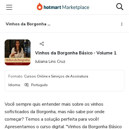
Ir
Ir
Ir
para
para
para
o
o
o
conteúdo
pagamento
rodapé
Vinhos da Borgonha Básico - Volume 1
principal
Vinhos da Borgonha Básico - Volume 1
Juliana Lins Cruz
Formato
:
Cursos Online e Serviços de Assinatura
Idioma
:
Português
Você sempre quis entender mais sobre os vinhos
sofisticados da Borgonha, mas não sabe por onde
começar? Temos a solução perfeita para você!
Apresentamos o curso digital "Vinhos da Borgonha Básico