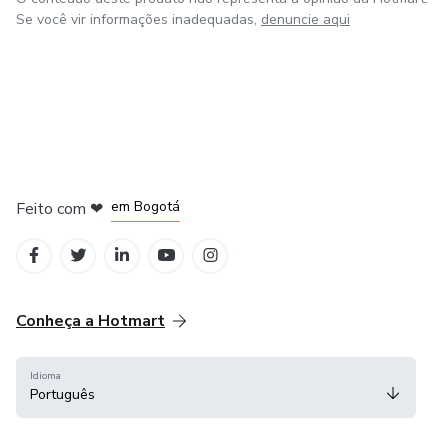
Se você vir informações inadequadas,
denuncie aqui
em Amsterdam
em Madrid
em Bogotá
Feito com
❤
em Belo Horizonte
na Cidade do México
Conheça a Hotmart
Idioma
Português