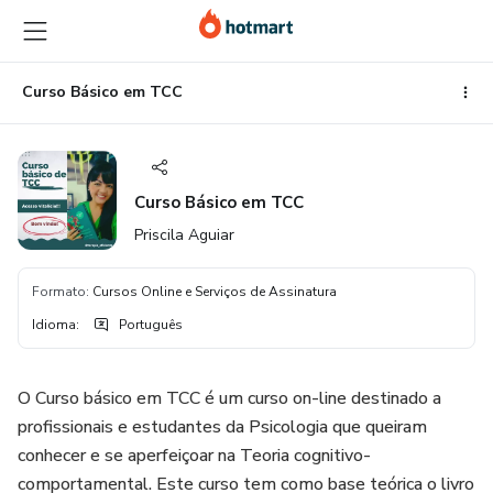
Ir
Ir
Ir
para
para
para
o
o
o
conteúdo
pagamento
rodapé
Curso Básico em TCC
principal
Curso Básico em TCC
Priscila Aguiar
Formato
:
Cursos Online e Serviços de Assinatura
Idioma
:
Português
O Curso básico em TCC é um curso on-line destinado a
profissionais e estudantes da Psicologia que queiram
conhecer e se aperfeiçoar na Teoria cognitivo-
comportamental. Este curso tem como base teórica o livro