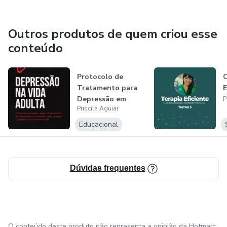
Outros produtos de quem criou esse
conteúdo
Protocolo de
C
Tratamento para
E
Depressão em
P
Priscila Aguiar
Adultos
Educacional
Dúvidas frequentes
O conteúdo deste produto não representa a opinião da Hotmart.