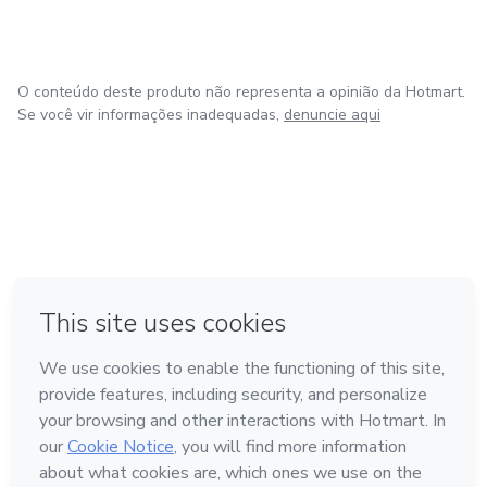
O conteúdo deste produto não representa a opinião da Hotmart.
Se você vir informações inadequadas,
denuncie aqui
em Amsterdam
em Madrid
em Bogotá
Feito com
❤
em Belo Horizonte
na Cidade do México
Conheça a Hotmart