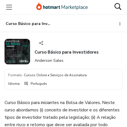
Ir
Ir
Ir
para
para
para
o
o
o
conteúdo
pagamento
rodapé
Curso Básico para Investidores
principal
Curso Básico para Investidores
Anderson Sales
Formato
:
Cursos Online e Serviços de Assinatura
Idioma
:
Português
Curso Básico para iniciantes na Bolsa de Valores. Neste
curso abordamos (i) conceito de investidor e os diferentes
tipos de investidor tratado pela legislação; (ii) A relação
entre risco e retorno que deve ser avaliada por todo