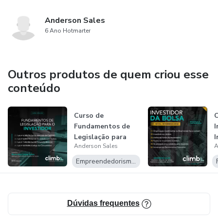
Anderson Sales
6 Ano Hotmarter
Outros produtos de quem criou esse
conteúdo
Curso de
C
Fundamentos de
I
Legislação para
I
Anderson Sales
A
Investidores
Empreendedorismo Digital
Dúvidas frequentes