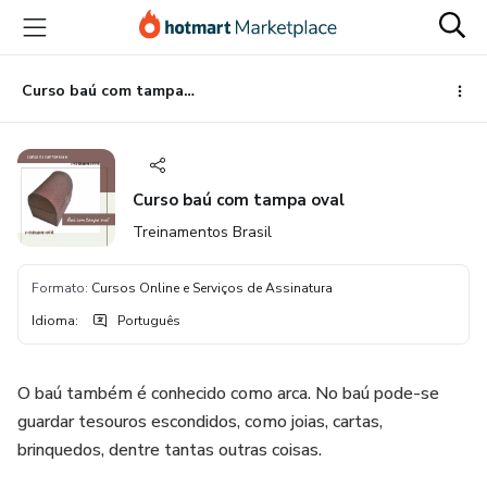
Ir
Ir
Ir
para
para
para
o
o
o
conteúdo
pagamento
rodapé
Curso baú com tampa oval
principal
Curso baú com tampa oval
Treinamentos Brasil
Formato
:
Cursos Online e Serviços de Assinatura
Idioma
:
Português
O baú também é conhecido como arca. No baú pode-se
guardar tesouros escondidos, como joias, cartas,
brinquedos, dentre tantas outras coisas.