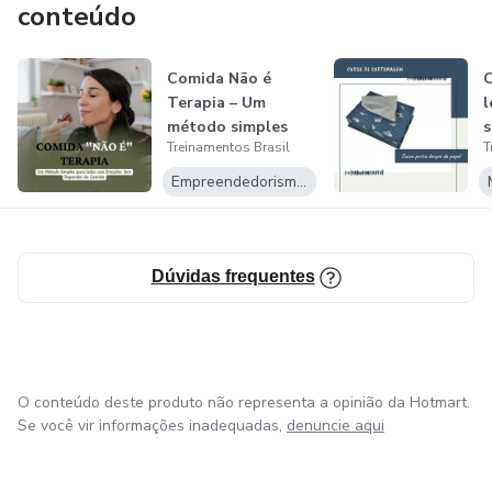
conteúdo
Comida Não é
C
Terapia – Um
l
método simples
s
Treinamentos Brasil
T
para lidar com
emoç...
Empreendedorismo Digital
Dúvidas frequentes
O conteúdo deste produto não representa a opinião da Hotmart.
Se você vir informações inadequadas,
denuncie aqui