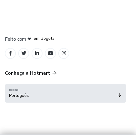
em Amsterdam
em Madrid
em Bogotá
Feito com
❤
em Belo Horizonte
na Cidade do México
Conheça a Hotmart
Idioma
Português