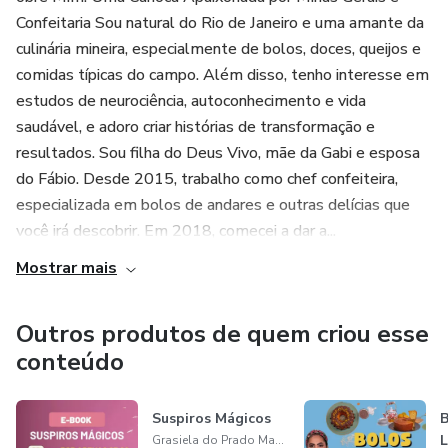
Confeitaria Sou natural do Rio de Janeiro e uma amante da
culinária mineira, especialmente de bolos, doces, queijos e
comidas típicas do campo. Além disso, tenho interesse em
estudos de neurociência, autoconhecimento e vida
saudável, e adoro criar histórias de transformação e
resultados. Sou filha do Deus Vivo, mãe da Gabi e esposa
do Fábio. Desde 2015, trabalho como chef confeiteira,
especializada em bolos de andares e outras delícias que
você irá descobrir. Em 2018, comecei a dar a...
Mostrar mais
Outros produtos de quem criou esse
conteúdo
Suspiros Mágicos
B
L
Grasiela do Prado Manço