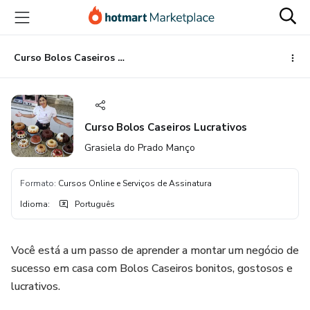
Ir
Ir
Ir
para
para
para
o
o
o
conteúdo
pagamento
rodapé
Curso Bolos Caseiros Lucrativos
principal
Curso Bolos Caseiros Lucrativos
Grasiela do Prado Manço
Formato
:
Cursos Online e Serviços de Assinatura
Idioma
:
Português
Você está a um passo de aprender a montar um negócio de
sucesso em casa com Bolos Caseiros bonitos, gostosos e
lucrativos.