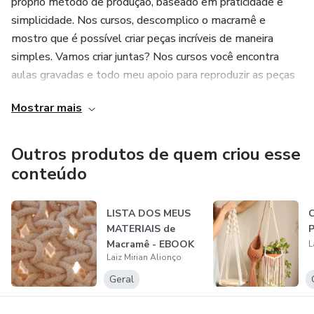
próprio método de produção, baseado em praticidade e
simplicidade. Nos cursos, descomplico o macramê e
mostro que é possível criar peças incríveis de maneira
simples. Vamos criar juntas? Nos cursos você encontra
aulas gravadas e todo meu apoio para reproduzir as peças
e criar as suas versões.
Mostrar mais
Outros produtos de quem criou esse
conteúdo
LISTA DOS MEUS
C
MATERIAIS de
P
Macramê - EBOOK
L
Laiz Mirian Alionço
+ LINKS - Por La...
Geral