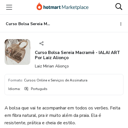
Ir
Ir
Ir
para
para
para
o
o
o
conteúdo
pagamento
rodapé
Curso Bolsa Sereia Macramê - IALAI ART Por Laiz Alionço
principal
Curso Bolsa Sereia Macramê - IALAI ART
Por Laiz Alionço
Laiz Mirian Alionço
Formato
:
Cursos Online e Serviços de Assinatura
Idioma
:
Português
A bolsa que vai te acompanhar em todos os verões. Feita
em fibra natural, pra ir muito além da praia. Ela é
resistente, prática e cheia de estilo.