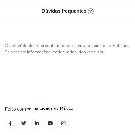
Dúvidas frequentes
O conteúdo deste produto não representa a opinião da Hotmart.
Se você vir informações inadequadas,
denuncie aqui
em Bogotá
em Amsterdam
em Madrid
na Cidade do México
Feito com
❤
em Belo Horizonte