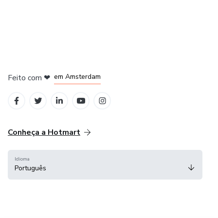
em Amsterdam
Feito com
❤
em Belo Horizonte
na Cidade do México
em Bogotá
em Madrid
Conheça a Hotmart
Idioma
Português