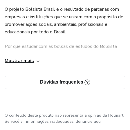
O projeto Bolsista Brasil é o resultado de parcerias com
empresas e instituições que se uniram com o propósito de
promover ações sociais, ambientais, profissionais e
educacionais por todo o Brasil.
Por que estudar com as bolsas de estudos do Bolsista
Brasil ?
Mostrar mais
Porque os descontos irão ajudar você a fazer o curso
pagando menos e assim conseguir um emprego de forma
Dúvidas frequentes
mais rápida mesmo que você não tenha nenhuma
experiência.
O objetivo é ajudar as pessoas a terem uma profissão
pagando bem menos em escolas que entregam cursos de
O conteúdo deste produto não representa a opinião da Hotmart.
qualidade, com foco no aprendizado do aluno e não
Se você vir informações inadequadas,
denuncie aqui
somente entregar vídeos aulas com conteúdos péssimos.