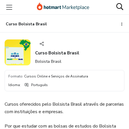
Ir
Ir
Ir
para
para
para
o
o
o
conteúdo
pagamento
rodapé
Curso Bolsista Brasil
principal
Curso Bolsista Brasil
Bolsista Brasil
Formato
:
Cursos Online e Serviços de Assinatura
Idioma
:
Português
Cursos oferecidos pelo Bolsista Brasil através de parcerias
com instituições e empresas.
Por que estudar com as bolsas de estudos do Bolsista