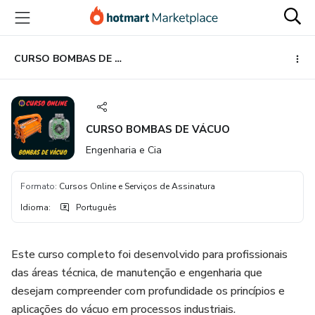
Ir
Ir
Ir
para
para
para
o
o
o
conteúdo
pagamento
rodapé
CURSO BOMBAS DE VÁCUO
principal
CURSO BOMBAS DE VÁCUO
Engenharia e Cia
Formato
:
Cursos Online e Serviços de Assinatura
Idioma
:
Português
Este curso completo foi desenvolvido para profissionais
das áreas técnica, de manutenção e engenharia que
desejam compreender com profundidade os princípios e
aplicações do vácuo em processos industriais.