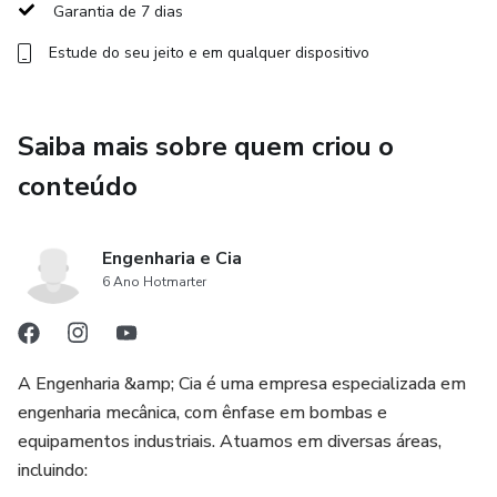
importância da vazão e temperatura do anel e os riscos de
Garantia de 7 dias
cavitação. O conteúdo se encerra com exemplos práticos e
Estude do seu jeito e em qualquer dispositivo
reais de aplicações das tecnologias de vácuo em
ambientes industriais.
Saiba mais sobre quem criou o
Ideal para quem busca uma capacitação técnica sólida com
foco prático, este curso é um guia essencial para o
conteúdo
entendimento, especificação e operação segura de
sistemas de vácuo na indústria moderna.
Engenharia e Cia
6 Ano Hotmarter
A Engenharia &amp; Cia é uma empresa especializada em
engenharia mecânica, com ênfase em bombas e
equipamentos industriais. Atuamos em diversas áreas,
incluindo: