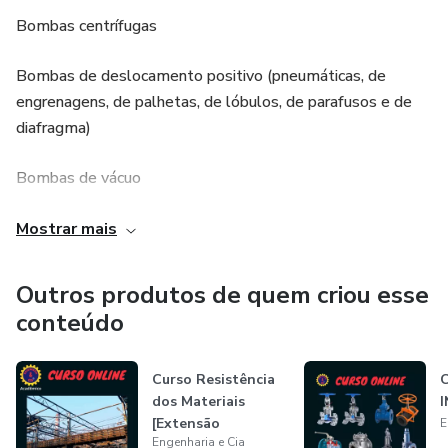
Bombas centrífugas
Bombas de deslocamento positivo (pneumáticas, de
engrenagens, de palhetas, de lóbulos, de parafusos e de
diafragma)
Bombas de vácuo
Compressores
Mostrar mais
Sopradores Roots
Outros produtos de quem criou esse
conteúdo
Nosso propósito é oferecer treinamentos técnicos de alta
qualidade, direcionados a operadores, mecânicos, técnicos e
engenheiros que desejam ampliar seus conhecimentos e se
Curso Resistência
dos Materiais
destacar no mercado industrial.
[Extensão
E
Engenharia e Cia
Acadêmica]