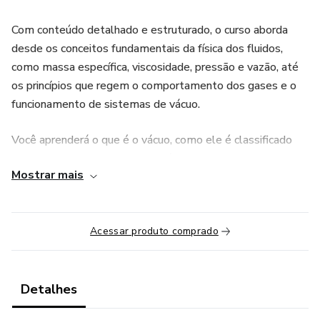
Com conteúdo detalhado e estruturado, o curso aborda
desde os conceitos fundamentais da física dos fluidos,
como massa específica, viscosidade, pressão e vazão, até
os princípios que regem o comportamento dos gases e o
funcionamento de sistemas de vácuo.
Você aprenderá o que é o vácuo, como ele é classificado
em faixas de pressão (baixo, médio, alto e ultra-alto
Mostrar mais
vácuo) e por que é tão importante em diferentes setores
industriais. O curso explora ainda os principais tipos de
bombas de vácuo, como as de palhetas, diafragma, pistão,
Acessar produto comprado
anel líquido, Roots e ejetores, explicando seu
funcionamento, aplicações e limitações.
Além disso, são apresentados os aspectos críticos das
Detalhes
bombas de anel líquido, como o uso da água no processo, a