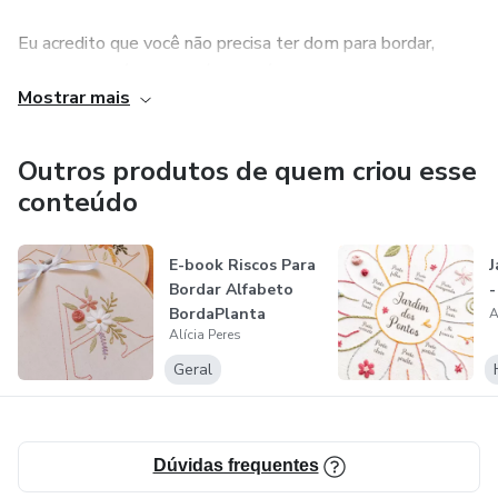
Eu acredito que você não precisa ter dom para bordar,
precisa ter método e prática! E é exatamente isso que o
Mostrar mais
meu novo curso Segredos do Bordado Livre oferece: um
caminho simples para você aprender a bordar e evoluir até
criar uma renda com bordado.
Outros produtos de quem criou esse
conteúdo
E-book Riscos Para
J
Bordar Alfabeto
-
BordaPlanta
A
Alícia Peres
Geral
Dúvidas frequentes