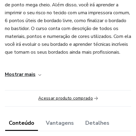
de ponto mega cheio. Além disso, você irá aprender a
imprimir o seu risco no tecido com uma impressora comum,
6 pontos úteis de bordado livre, como finalizar o bordado
no bastidor. O curso conta com descrição de todos os
materiais, pontos e numeração de cores utilizados. Com ela
você irá evoluir o seu bordado e aprender técnicas incríveis
que tornam os seus bordados ainda mais profissionais.
Tudo que inclui:
Mostrar mais
Vídeo Aulas: Como fazer os 5 pontos principais utilizados
nesse projeto;
Acessar produto comprado
Vídeo Aulas: Passo a passo de como bordar da Borboleta
Mágica;
Conteúdo
Vantagens
Detalhes
Vídeo Aulas: Como imprimir o risco em um bastidor de