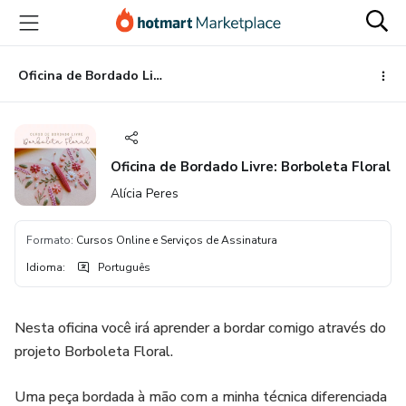
Ir
Ir
Ir
para
para
para
o
o
o
conteúdo
pagamento
rodapé
Oficina de Bordado Livre: Borboleta Floral
principal
Oficina de Bordado Livre: Borboleta Floral
Alícia Peres
Formato
:
Cursos Online e Serviços de Assinatura
Idioma
:
Português
Nesta oficina você irá aprender a bordar comigo através do
projeto Borboleta Floral.
Uma peça bordada à mão com a minha técnica diferenciada