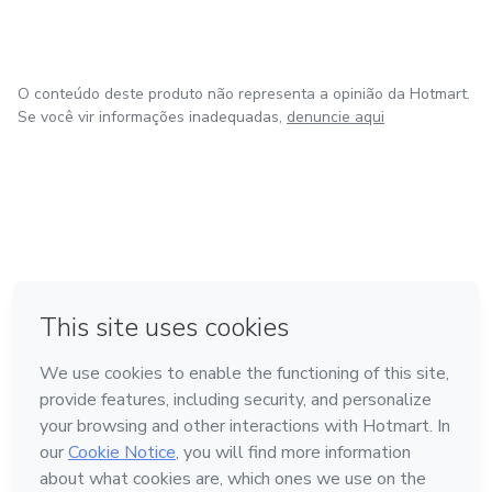
O conteúdo deste produto não representa a opinião da Hotmart.
Se você vir informações inadequadas,
denuncie aqui
em Amsterdam
em Madrid
em Bogotá
Feito com
❤
em Belo Horizonte
na Cidade do México
Conheça a Hotmart