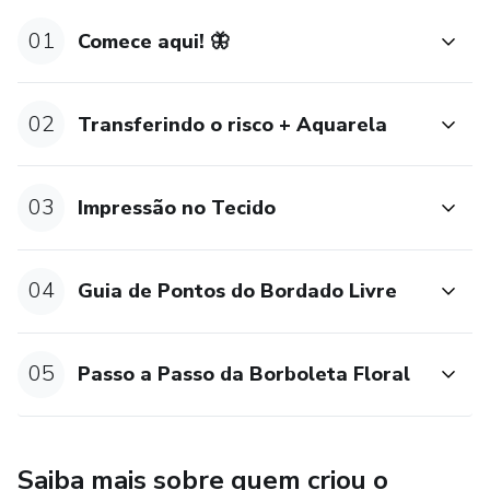
20cm e 25cm.
01
Comece aqui! 🦋
Vídeo Aulas: Como aquarelar a Borboleta Floral
E-book passo a passo para bordar a Borboleta Floral;
02
Transferindo o risco + Aquarela
+ bônus: Risco da Casa Floral;
03
Impressão no Tecido
04
Guia de Pontos do Bordado Livre
05
Passo a Passo da Borboleta Floral
Saiba mais sobre quem criou o