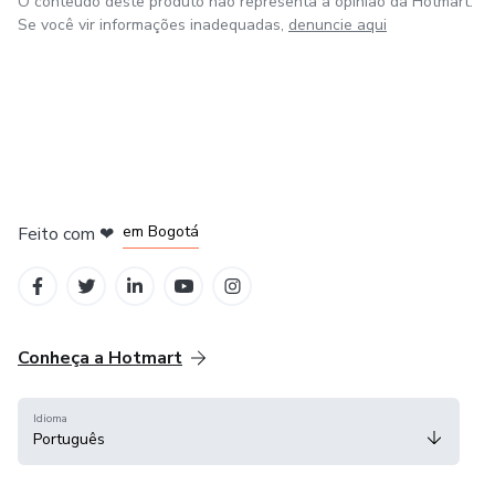
O conteúdo deste produto não representa a opinião da Hotmart.
Se você vir informações inadequadas,
denuncie aqui
em Amsterdam
em Madrid
em Bogotá
Feito com
❤
em Belo Horizonte
na Cidade do México
Conheça a Hotmart
Idioma
Português