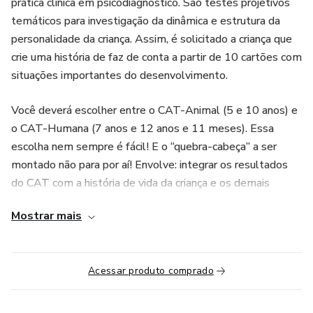
prática clínica em psicodiagnóstico. São testes projetivos
temáticos para investigação da dinâmica e estrutura da
personalidade da criança. Assim, é solicitado a criança que
crie uma história de faz de conta a partir de 10 cartões com
situações importantes do desenvolvimento.
Você deverá escolher entre o CAT-Animal (5 e 10 anos) e
o CAT-Humana (7 anos e 12 anos e 11 meses). Essa
escolha nem sempre é fácil! E o “quebra-cabeça” a ser
montado não para por aí! Envolve: integrar os resultados
do CAT com a história de vida da criança e os demais
testes. Esse curso irá oferecer ao psicólogo uma visão
Mostrar mais
global sobre o CAT à luz de casos clínicos reais.
Vamos aprender sobre: raciocínio clínico, formulação de
Acessar produto comprado
hipóteses em nível diagnóstico (normal ou patológico),
conteúdos significativos da personalidade, a natureza dos
conflitos, desejos, relações com o ambiente, mecanismos