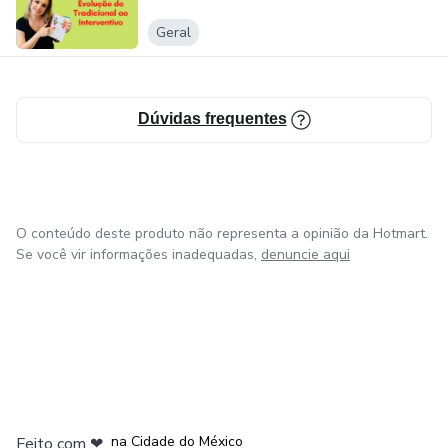
Geral
Dúvidas frequentes
O conteúdo deste produto não representa a opinião da Hotmart.
Se você vir informações inadequadas,
denuncie aqui
em Bogotá
em Amsterdam
em Madrid
na Cidade do México
Feito com
❤