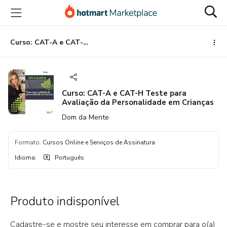
Ir
Ir
Ir
para
para
para
o
o
o
conteúdo
pagamento
rodapé
Curso: CAT-A e CAT-H Teste para Avaliação da Personalidade em Crianças
principal
Curso: CAT-A e CAT-H Teste para
Avaliação da Personalidade em Crianças
Dom da Mente
Formato
:
Cursos Online e Serviços de Assinatura
Idioma
:
Português
Produto indisponível
Cadastre-se e mostre seu interesse em comprar para o(a)