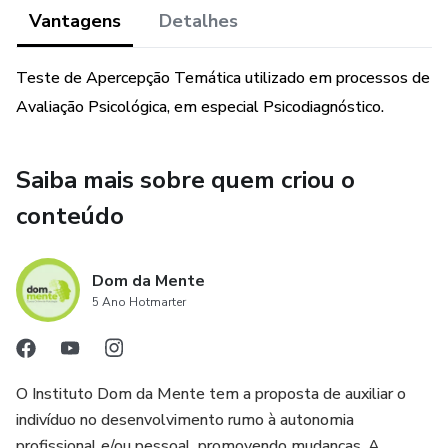
de defesa, as fantasias e a dinâmica da personalidade da
Vantagens
Detalhes
criança.
Teste de Apercepção Temática utilizado em processos de
Avaliação Psicológica, em especial Psicodiagnóstico.
Saiba mais sobre quem criou o
conteúdo
Dom da Mente
5 Ano Hotmarter
O Instituto Dom da Mente tem a proposta de auxiliar o
indivíduo no desenvolvimento rumo à autonomia
profissional e/ou pessoal, promovendo mudanças. A