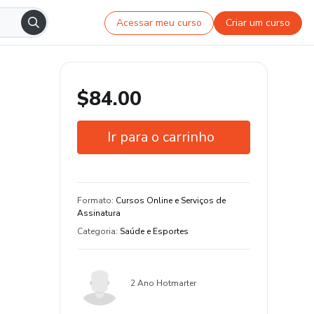
Acessar meu curso
Criar um curso
$84.00
Ir para o carrinho
Garantia de 7 dias
Estude do seu jeito e em qualquer
Formato
:
Cursos Online e Serviços de
dispositivo
Assinatura
Categoria
:
Saúde e Esportes
2 Ano Hotmarter