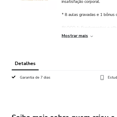
insatisfação corporal.
* 8 aulas gravadas e 1 bônus c
BLOCO 1: Fundamentos e olhar
Mostrar mais
Aula 1 - Transtornos alimentar
Aula 2 - Transtornos alimentar
Detalhes
Bloco 1 - Fundamentos e olhar
Garantia de 7 dias
Estud
BLOCO 2: Transtornos Alime
Aula 3 - Anorexia nervosa: com
Aula 4 - Bulimia nervosa e tr