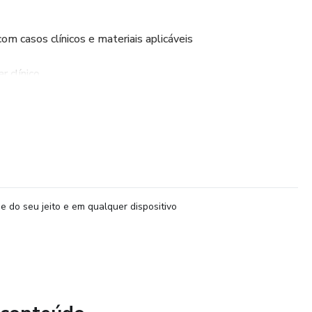
om casos clínicos e materiais aplicáveis
 clínico
es na clínica: o que a graduação não ensinou
es: conceito, classificação e fatores de risco
 clínico
e do seu jeito e em qualquer dispositivo
ntares
preensão clínica e sinais de alerta
anstorno da compulsão alimentar