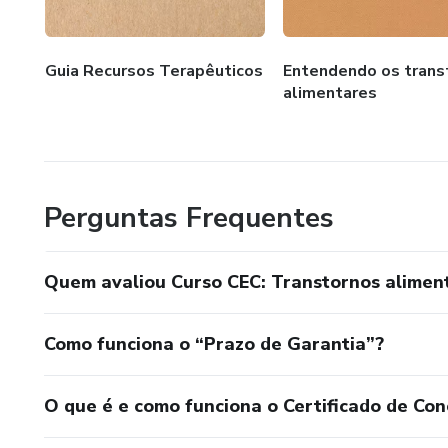
O QUE O CURSO PROMETE? Capa
manejo clínico adequado de d
Guia Recursos Terapêuticos
Entendendo os trans
alimentares
PARA QUÊ SE CAPACITAR? A d
crescerá diante do boom de me
capacitado para receber esses
Perguntas Frequentes
Quem avaliou Curso CEC: Transtornos alimen
Como funciona o “Prazo de Garantia”?
O que é e como funciona o Certificado de Con