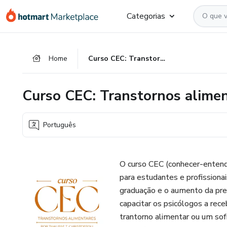
Ir
Ir
Ir
Categorias
para
para
para
o
o
o
conteúdo
pagamento
rodapé
Home
Curso CEC: Transtornos alimentares
principal
Curso CEC: Transtornos alime
Português
O curso CEC (conhecer-entende
para estudantes e profissiona
graduação e o aumento da prev
capacitar os psicólogos a re
trantorno alimentar ou um sof