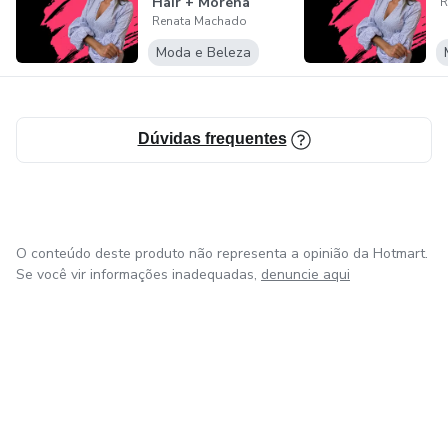
Hair + Morena
R
Renata Machado
Iluminada
Moda e Beleza
Dúvidas frequentes
O conteúdo deste produto não representa a opinião da Hotmart.
Se você vir informações inadequadas,
denuncie aqui
em Bogotá
em Amsterdam
em Madrid