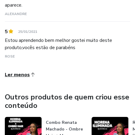
aparece.
ALEXANDRE
5
25/01/2021
Estou aprendendo bem melhor gostei muito deste
produto,vocês estão de parabéns
ROSE
Ler menos
Outros produtos de quem criou esse
conteúdo
Combo Renata
R
Machado - Ombre
M