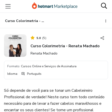
Ir
Ir
Ir
para
para
para
o
o
o
conteúdo
pagamento
rodapé
Curso Colorimetria - Renata Machado
principal
5.0
(
5
)
Curso Colorimetria - Renata Machado
Renata Machado
Formato
:
Cursos Online e Serviços de Assinatura
Idioma
:
Português
Só depende de você para se tonar um Cabeleireiro
Profissional de verdade! Neste curso tem todo conteúdo
necessário para de levar a fazer cabelos maravilhosos e
encantar os seus clientes! Se torne um profissional