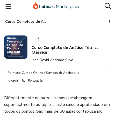
Ir
Ir
Ir
para
para
para
o
o
o
conteúdo
pagamento
rodapé
Curso Completo de Análise Técnica Clássica
principal
Curso Completo de Análise Técnica
Clássica
José David Andrade Silva
Formato
:
Cursos Online e Serviços de Assinatura
Idioma
:
Português
Diferentemente de outros cursos que abrangem
superficialmente os tópicos, este curso é aprofundado em
todos os pontos. São mais de 50 aulas contabilizando