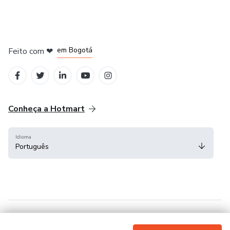
em Amsterdam
em Madrid
em Bogotá
Feito com
❤
em Belo Horizonte
na Cidade do México
Conheça a Hotmart
Idioma
Português
Central de ajuda
Termos
Privacidade
Cookies