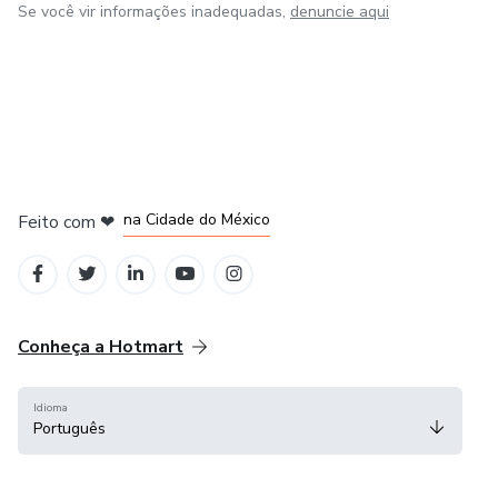
Se você vir informações inadequadas,
denuncie aqui
em Bogotá
em Amsterdam
em Madrid
na Cidade do México
Feito com
❤
em Belo Horizonte
Conheça a Hotmart
Idioma
Português