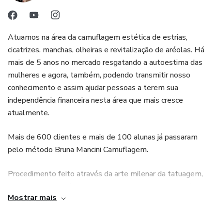
Atuamos na área da camuflagem estética de estrias,
cicatrizes, manchas, olheiras e revitalização de aréolas. Há
mais de 5 anos no mercado resgatando a autoestima das
mulheres e agora, também, podendo transmitir nosso
conhecimento e assim ajudar pessoas a terem sua
independência financeira nesta área que mais cresce
atualmente.
Mais de 600 clientes e mais de 100 alunas já passaram
pelo método Bruna Mancini Camuflagem.
Procedimento feito através da arte milenar da tatuagem,
onde o pigmento é inserido para que possamos camuflar
Mostrar mais
aquilo que incomoda. Clarear o que está escuro e trazer
para o tom da pele o que está claro.