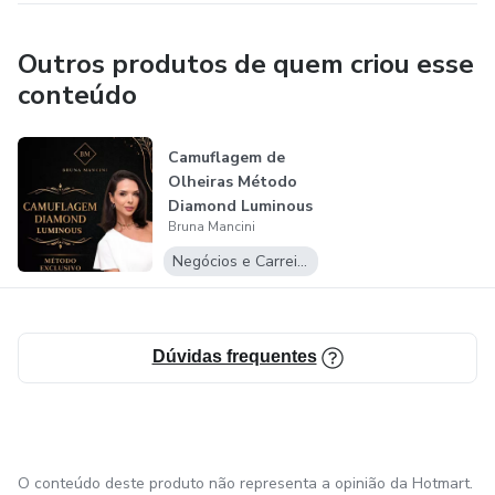
Outros produtos de quem criou esse
conteúdo
Camuflagem de
Olheiras Método
Diamond Luminous
Bruna Mancini
Bruna Mancini
Negócios e Carreira
Dúvidas frequentes
O conteúdo deste produto não representa a opinião da Hotmart.