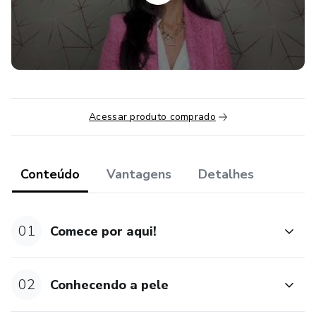
emitir seu certificado de conclusão e estarão habilitadas a
atuar, com segurança e toda a técnica necessária.
Acessar produto comprado
Conteúdo
Vantagens
Detalhes
01
Comece por aqui!
02
Conhecendo a pele