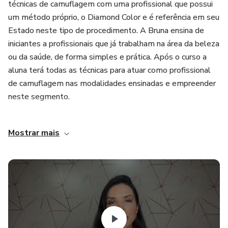
técnicas de camuflagem com uma profissional que possui
um método próprio, o Diamond Color e é referência em seu
Estado neste tipo de procedimento. A Bruna ensina de
iniciantes a profissionais que já trabalham na área da beleza
ou da saúde, de forma simples e prática. Após o curso a
aluna terá todas as técnicas para atuar como profissional
de camuflagem nas modalidades ensinadas e empreender
neste segmento.
O curso possui 08 módulos em vídeo aulas, além um
Mostrar mais
módulo bônus com 10 aulas com especialistas que vão
destravar o seu negócio, apostila exclusiva, com material
complementar e acesso a ficha de anamnese, que poderá
ser adequada para utilização com seus clientes. O
conteúdo possui o passo a passo para que as alunas
aprendam o procedimento do início ao fim, com todos os
cuidados necessários. Ao final do curso as alunas poderão